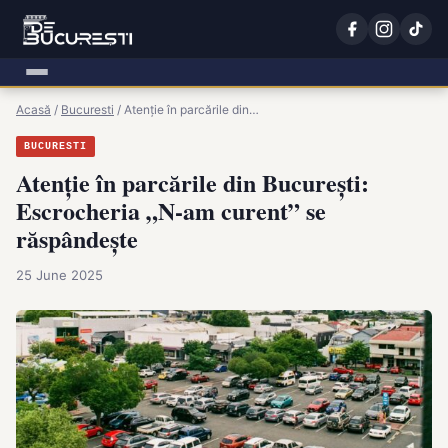
Acasă
/
Bucuresti
/
Atenție în parcările din…
BUCURESTI
Atenție în parcările din București:
Escrocheria „N-am curent” se
răspândește
25 June 2025