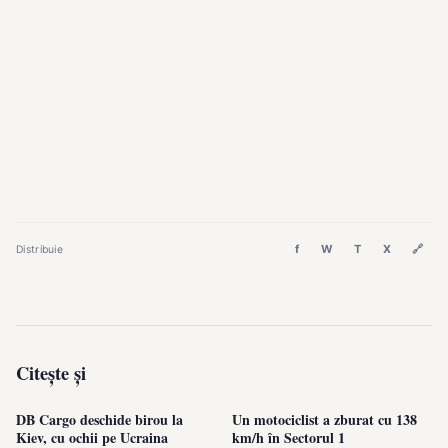
f
W
T
X
🔗
Distribuie
Citește și
DB Cargo deschide birou la
Un motociclist a zburat cu 138
Kiev, cu ochii pe Ucraina
km/h în Sectorul 1