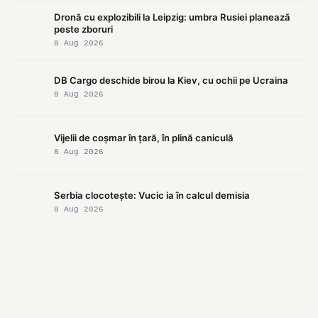
Dronă cu explozibili la Leipzig: umbra Rusiei planează
peste zboruri
8 Aug 2026
DB Cargo deschide birou la Kiev, cu ochii pe Ucraina
8 Aug 2026
Vijelii de coșmar în țară, în plină caniculă
8 Aug 2026
Serbia clocotește: Vucic ia în calcul demisia
8 Aug 2026