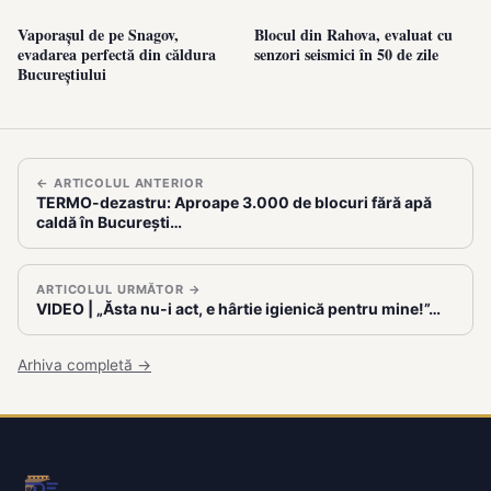
Vaporașul de pe Snagov,
Blocul din Rahova, evaluat cu
evadarea perfectă din căldura
senzori seismici în 50 de zile
Bucureștiului
← ARTICOLUL ANTERIOR
TERMO-dezastru: Aproape 3.000 de blocuri fără apă
caldă în București…
ARTICOLUL URMĂTOR →
VIDEO | „Ăsta nu-i act, e hârtie igienică pentru mine!”…
Arhiva completă →