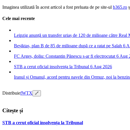
Imaginea utilizată în acest articol a fost preluata de pe site-ul
b365.ro
ș
Cele mai recente
Leipzig anunță un transfer uriaș de 120 de milioane către Real
Beșiktaș, plan B de 85 de milioane după ce a ratat pe Salah
6 A
FC Argeș, doliu: Constantin Pănescu s-ar fi electrocutat
6 Aug 
STB a cerut oficial insolvența la Tribunal
6 Aug 2026
Iranul și Omanul, acord pentru navele din Ormuz, noi la benzin
Distribuie
f
W
T
X
🔗
Citește și
STB a cerut oficial insolvența la Tribunal