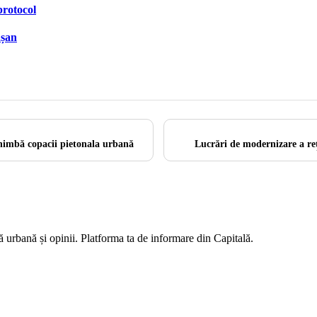
protocol
ășan
chimbă copacii pietonala urbană
Lucrări de modernizare a reț
ră urbană și opinii. Platforma ta de informare din Capitală.