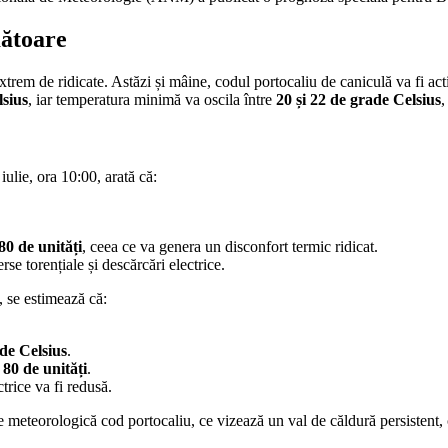
mătoare
xtrem de ridicate. Astăzi și mâine, codul portocaliu de caniculă va fi act
lsius
, iar temperatura minimă va oscila între
20 și 22 de grade Celsius
,
iulie, ora 10:00, arată că:
80 de unități
, ceea ce va genera un disconfort termic ridicat.
se torențiale și descărcări electrice.
, se estimează că:
ade Celsius
.
u
80 de unități
.
ctrice va fi redusă.
e meteorologică cod portocaliu, ce vizează un val de căldură persistent, 