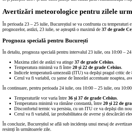
Avertizări meteorologice pentru zilele ur
În perioada 23 – 25 iulie, Bucureștiul se va confrunta cu temperaturi e
prognozelor, astăzi, 23 iulie, se așteaptă o maximă de
37 de grade Ce
Prognoza specială pentru București
În detaliu, prognoza specială pentru intervalul 23 iulie, ora 10:00 – 24 
Maxima zilei de astăzi va atinge
37 de grade Celsius
.
Temperatura minimă va fi între
20 și 22 de grade Celsius
.
Indicele temperatură-umezeală (ITU) va depăși pragul critic de
Cerul va fi variabil, cu șanse de înnorări accentuate noaptea, aver
În continuare, pentru perioada 24 iulie, ora 10:00 – 25 iulie, ora 10:00
Temperaturile vor varia între
36 și 37 de grade Celsius
.
Temperatura minimă va rămâne constantă, între
20 și 22 de gr
Disconfortul termic va persista, cu un ITU ce va depăși din no
Cerul va fi variabil, iar probabilitatea de averse și descărcări ele
În concluzie, Bucureștiul se află sub incidența unui mesaj de avertizar
resimți în următoarele zile.