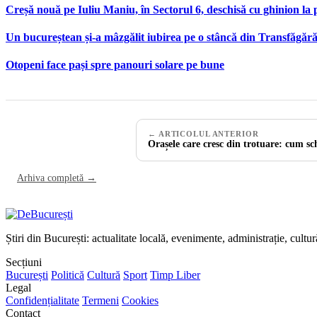
Creșă nouă pe Iuliu Maniu, în Sectorul 6, deschisă cu ghinion la 
Un bucureștean și-a mâzgălit iubirea pe o stâncă din Transfăgăr
Otopeni face pași spre panouri solare pe bune
← ARTICOLUL ANTERIOR
Orașele care cresc din trotuare: cum s
Arhiva completă →
Știri din București: actualitate locală, evenimente, administrație, cultu
Secțiuni
București
Politică
Cultură
Sport
Timp Liber
Legal
Confidențialitate
Termeni
Cookies
Contact