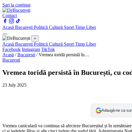
Sari la conținut
Contact
Acasă
București
Politică
Cultură
Sport
Timp Liber
×
Acasă
București
Politică
Cultură
Sport
Timp Liber
Facebook
Instagram
TikTok
Acasă
/
Bucuresti
/
Vremea toridă persistă în…
Bucuresti
Vremea toridă persistă în București, cu co
23 July 2025
Adaugă-ne ca sur
Vremea caniculară va continua să afecteze Bucureștiul și în următoarel
ci și județele Ilfov și alte cinci județe din sudul țării. Administrați