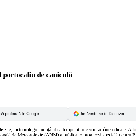
d portocaliu de caniculă
să preferată în Google
Urmărește-ne în Discover
e zile, meteorologii anunțând că temperaturile vor rămâne ridicate. A fo
a Națională de Meteorologie (ANM) a publicat o prognoză specială pentru Bu