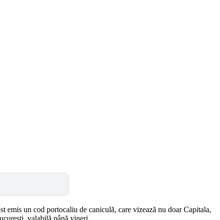
st emis un cod portocaliu de caniculă, care vizează nu doar Capitala,
curești, valabilă până vineri.