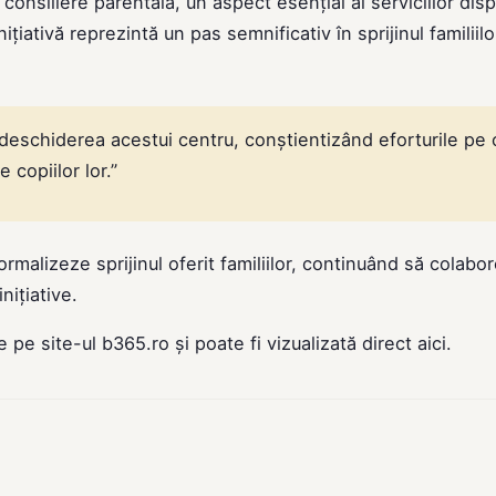
consiliere parentală, un aspect esențial al serviciilor disp
iativă reprezintă un pas semnificativ în sprijinul familiilo
eschiderea acestui centru, conștientizând eforturile pe 
 copiilor lor.”
ormalizeze sprijinul oferit familiilor, continuând să colabo
nițiative.
de pe site-ul
b365.ro
și poate fi vizualizată direct
aici
.