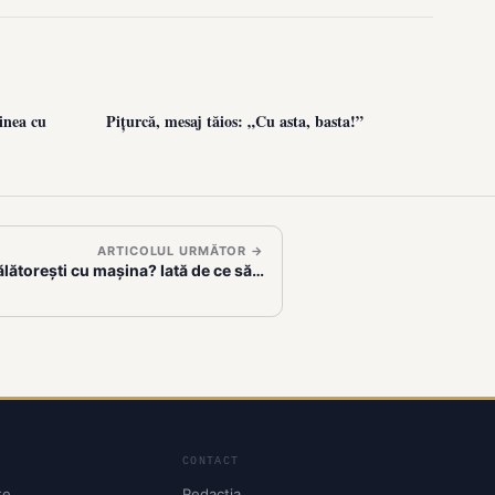
inea cu
Pițurcă, mesaj tăios: „Cu asta, basta!”
ARTICOLUL URMĂTOR →
călătorești cu mașina? Iată de ce să…
CONTACT
te
Redacția