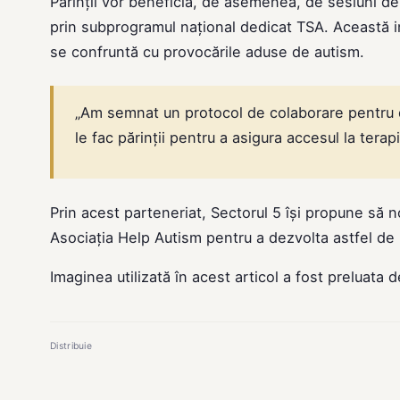
Părinții vor beneficia, de asemenea, de sesiuni de 
prin subprogramul național dedicat TSA. Această iniț
se confruntă cu provocările aduse de autism.
„Am semnat un protocol de colaborare pentru d
le fac părinții pentru a asigura accesul la terapie
Prin acest parteneriat, Sectorul 5 își propune să n
Asociația Help Autism pentru a dezvolta astfel de i
Imaginea utilizată în acest articol a fost preluata 
Distribuie