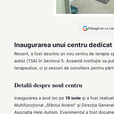
Adaugă-ne ca sur
Inaugurarea unui centru dedicat 
Recent, a fost deschis un nou centru de terapie spe
autist (TSA) în Sectorul 5. Această instituție va p
terapeutice, ci și sesiuni de consiliere pentru părin
Detalii despre noul centru
Inaugurarea a avut loc pe
18 iunie
și a fost realiza
Multifuncțional „Sfântul Andrei” și Direcția Genera
Asociația Help Autism. Evenimentul a fost document