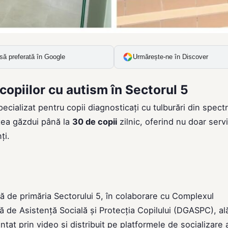
să preferată în Google
Urmărește-ne în Discover
copiilor cu autism în Sectorul 5
cializat pentru copii diagnosticați cu tulburări din spectr
utea găzdui până la
30 de copii
zilnic, oferind nu doar servi
ți.
tă de primăria Sectorului 5, în colaborare cu Complexul
lă de Asistență Socială și Protecția Copilului (DGASPC), al
at prin video și distribuit pe platformele de socializare 