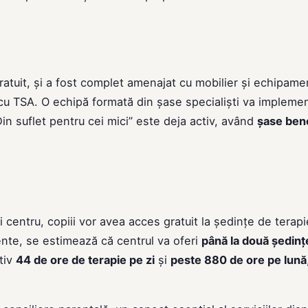
gratuit, și a fost complet amenajat cu mobilier și echipam
 cu TSA. O echipă formată din șase specialiști va impleme
in suflet pentru cei mici” este deja activ, având
șase bene
ui centru, copiii vor avea acces gratuit la ședințe de terapi
rente, se estimează că centrul va oferi
până la două ședinț
tiv
44 de ore de terapie pe zi
și
peste 880 de ore pe lună