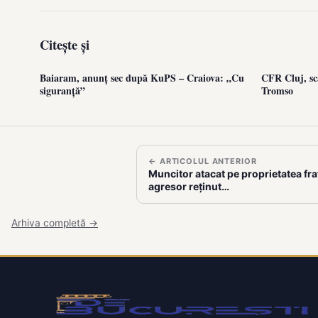
Citește și
Baiaram, anunț sec după KuPS – Craiova: „Cu
CFR Cluj, sc
siguranță”
Tromso
← ARTICOLUL ANTERIOR
Muncitor atacat pe proprietatea fraț
agresor reținut…
Arhiva completă →