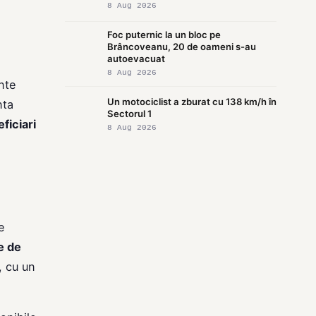
8 Aug 2026
Foc puternic la un bloc pe
Brâncoveanu, 20 de oameni s-au
autoevacuat
8 Aug 2026
ente
Un motociclist a zburat cu 138 km/h în
nta
Sectorul 1
ficiari
8 Aug 2026
e
e de
, cu un