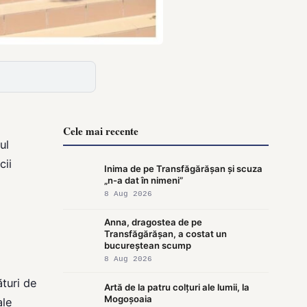
Cele mai recente
ul
cii
Inima de pe Transfăgărășan și scuza
„n-a dat în nimeni”
8 Aug 2026
Anna, dragostea de pe
Transfăgărășan, a costat un
bucureștean scump
8 Aug 2026
ături de
Artă de la patru colțuri ale lumii, la
Mogoșoaia
ale