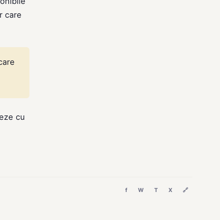
onibile
r care
care
reze cu
f
W
T
X
🔗