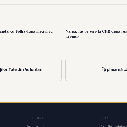
andal cu Folha după meciul cu
Varga, ras pe zero la CFR după ruș
Tromso
ilor Tate din Voluntari,
Îți place să 
SECȚIUNI
LEGAL
București
Confidențialita