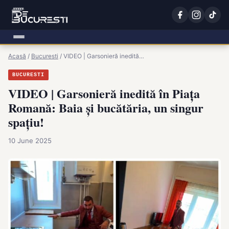
Acasă
/
Bucuresti
/
VIDEO | Garsonieră inedită…
BUCURESTI
VIDEO | Garsonieră inedită în Piața
Romană: Baia și bucătăria, un singur
spațiu!
10 June 2025