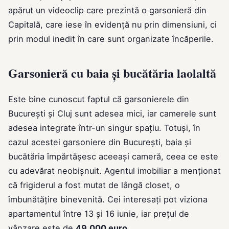
apărut un videoclip care prezintă o garsonieră din
Capitală, care iese în evidență nu prin dimensiuni, ci
prin modul inedit în care sunt organizate încăperile.
Garsonieră cu baia și bucătăria laolaltă
Este bine cunoscut faptul că garsonierele din
București și Cluj sunt adesea mici, iar camerele sunt
adesea integrate într-un singur spațiu. Totuși, în
cazul acestei garsoniere din București, baia și
bucătăria împărtășesc aceeași cameră, ceea ce este
cu adevărat neobișnuit. Agentul imobiliar a menționat
că frigiderul a fost mutat de lângă closet, o
îmbunătățire binevenită. Cei interesați pot viziona
apartamentul între 13 și 16 iunie, iar prețul de
vânzare este de
49.000 euro
.