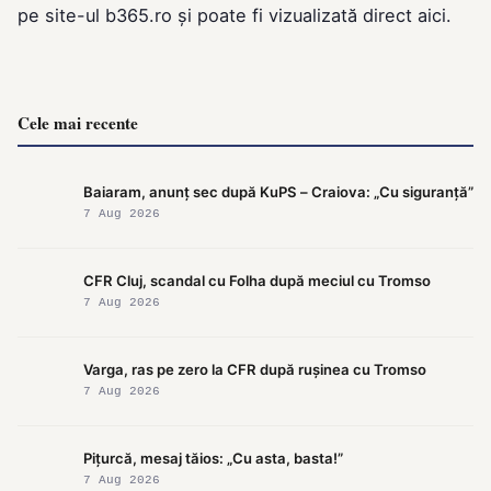
pe site-ul
b365.ro
și poate fi vizualizată direct
aici
.
Cele mai recente
Baiaram, anunț sec după KuPS – Craiova: „Cu siguranță”
7 Aug 2026
CFR Cluj, scandal cu Folha după meciul cu Tromso
7 Aug 2026
Varga, ras pe zero la CFR după rușinea cu Tromso
7 Aug 2026
Pițurcă, mesaj tăios: „Cu asta, basta!”
7 Aug 2026