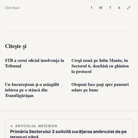
f
W
T
X
🔗
Distribuie
Citește și
STB a cerut oficial insolvența la
Creșă nouă pe Iuliu Maniu, în
Tribunal
Sectorul 6, deschisă cu ghinion
la protocol
Un bucureștean și-a mâzgălit
Otopeni face pași spre panouri
iubirea pe o stâncă din
solare pe bune
Transfăgărășan
← ARTICOLUL ANTERIOR
Primăria Sectorului 3 solicită curățarea ambroziei de pe
terenuri până…