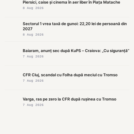
Piersici, caise și cinema în aer liber în Piața Matache
8 Aug 2026
Sectorul 1 vrea taxă de gunoi: 22,20 lei de persoană din
2027
8 Aug 2026
Baiaram, anunț sec după KuPS – Craiova: „Cu siguranță”
7 Aug 2026
CFR Cluj, scandal cu Folha după meciul cu Tromso
7 Aug 2026
Varga, ras pe zero la CFR după rușinea cu Tromso
7 Aug 2026