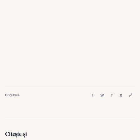
f
W
T
X
🔗
Distribuie
Citește și