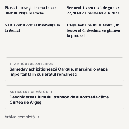
Piersici, caise și cinema în aer
Sectorul 1 vrea taxă de gunoi:
liber în Piața Matache
22,20 lei de persoană din 2027
STB a cerut oficial insolvența la
Creșă nouă pe Iuliu Maniu, în
Tribunal
Sectorul 6, deschisă cu ghinion
la protocol
← ARTICOLUL ANTERIOR
Sameday achiziționează Cargus, marcând o etapă
importantă în curieratul românesc
ARTICOLUL URMĂTOR →
Deschiderea ultimului tronson de autostradă către
Curtea de Argeș
Arhiva completă →