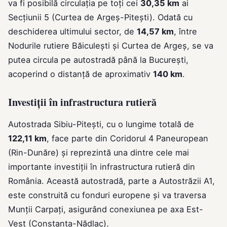
va fi posibilă circulația pe toți cei
30,35 km
ai
Secțiunii 5 (Curtea de Argeș-Pitești). Odată cu
deschiderea ultimului sector, de
14,57 km
, între
Nodurile rutiere Băiculești și Curtea de Argeș, se va
putea circula pe autostradă până la București,
acoperind o distanță de aproximativ
140 km
.
Investiții în infrastructura rutieră
Autostrada Sibiu-Pitești, cu o lungime totală de
122,11 km
, face parte din Coridorul 4 Paneuropean
(Rin-Dunăre) și reprezintă una dintre cele mai
importante investiții în infrastructura rutieră din
România. Această autostradă, parte a Autostrăzii A1,
este construită cu fonduri europene și va traversa
Munții Carpați, asigurând conexiunea pe axa Est-
Vest (Constanța-Nădlac).