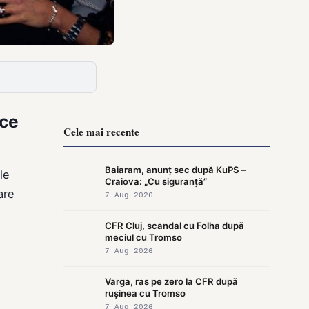
ice
Cele mai recente
Baiaram, anunț sec după KuPS –
le
Craiova: „Cu siguranță”
are
7 Aug 2026
CFR Cluj, scandal cu Folha după
meciul cu Tromso
7 Aug 2026
Varga, ras pe zero la CFR după
rușinea cu Tromso
7 Aug 2026