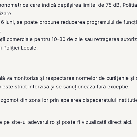
i sonometrice care indică depășirea limitei de 75 dB, Poliți
izare.
 6 luni, se poate propune reducerea programului de funcț
.
ții comerciale pentru 10–30 de zile sau retragerea autoriz
 Poliției Locale.
cală va monitoriza și respectarea normelor de curățenie și 
 este strict interzisă și se sancționează fără excepție.
zgomot din zona lor prin apelarea dispeceratului instituție
de pe site-ul
adevarul.ro
și poate fi vizualizată direct
aici
.