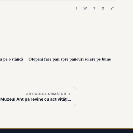
f
W
T
X
🔗
a pe o stâncă
Otopeni face pași spre panouri solare pe bune
ARTICOLUL URMĂTOR →
 Muzeul Antipa revine cu activități…