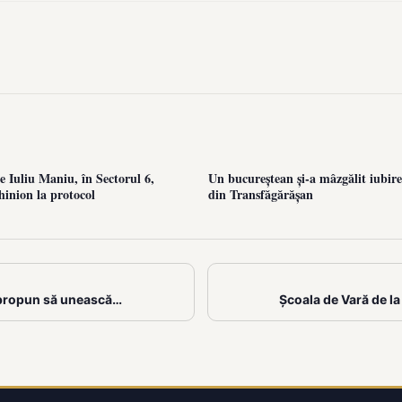
 Iuliu Maniu, în Sectorul 6,
Un bucureștean și-a mâzgălit iubire
hinion la protocol
din Transfăgărășan
i propun să unească…
Școala de Vară de la