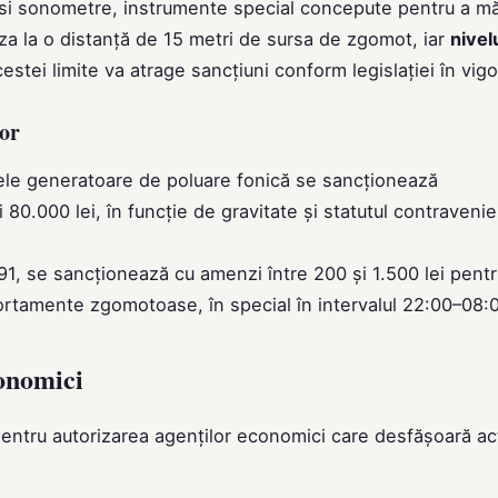
folosi sonometre, instrumente special concepute pentru a m
liza la o distanță de 15 metri de sursa de zgomot, iar
nivel
stei limite va atrage sancțiuni conform legislației în vigo
lor
ele generatoare de poluare fonică se sancționează
80.000 lei, în funcție de gravitate și statutul contravenie
91, se sancționează cu amenzi între 200 și 1.500 lei pent
portamente zgomotoase, în special în intervalul 22:00–08:
conomici
 pentru autorizarea agenților economici care desfășoară act