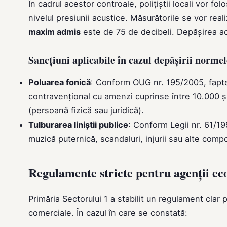
În cadrul acestor controale, polițiștii locali vor 
nivelul presiunii acustice. Măsurătorile se vor rea
maxim admis
este de 75 de decibeli. Depășirea ace
Sancțiuni aplicabile în cazul depășirii norme
Poluarea fonică
: Conform OUG nr. 195/2005, fapt
contravențional cu amenzi cuprinse între 10.000 și 
(persoană fizică sau juridică).
Tulburarea liniștii publice
: Conform Legii nr. 61/19
muzică puternică, scandaluri, injurii sau alte com
Regulamente stricte pentru agenții e
Primăria Sectorului 1 a stabilit un regulament clar
comerciale. În cazul în care se constată: