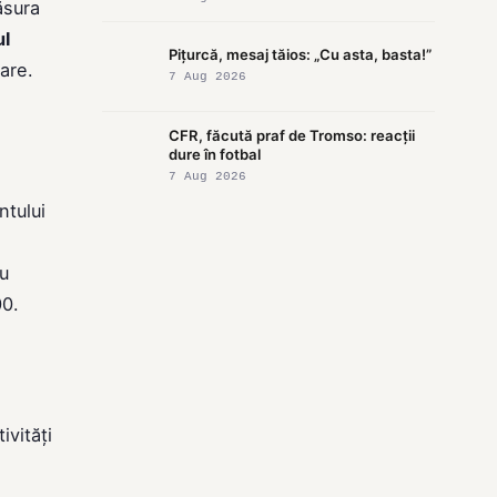
ăsura
ul
Pițurcă, mesaj tăios: „Cu asta, basta!”
are.
7 Aug 2026
CFR, făcută praf de Tromso: reacții
dure în fotbal
7 Aug 2026
ntului
ru
00.
ivități