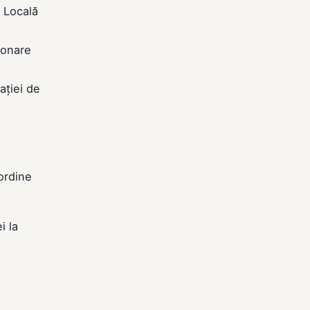
a Locală
ionare
ației de
ordine
i la