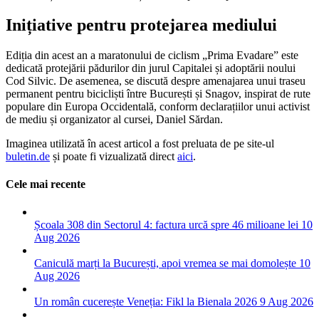
Inițiative pentru protejarea mediului
Ediția din acest an a maratonului de ciclism „Prima Evadare” este
dedicată protejării pădurilor din jurul Capitalei și adoptării noului
Cod Silvic. De asemenea, se discută despre amenajarea unui traseu
permanent pentru bicicliști între București și Snagov, inspirat de rute
populare din Europa Occidentală, conform declarațiilor unui activist
de mediu și organizator al cursei, Daniel Sărdan.
Imaginea utilizată în acest articol a fost preluata de pe site-ul
buletin.de
și poate fi vizualizată direct
aici
.
Cele mai recente
Școala 308 din Sectorul 4: factura urcă spre 46 milioane lei
10
Aug 2026
Caniculă marți la București, apoi vremea se mai domolește
10
Aug 2026
Un român cucerește Veneția: Fikl la Bienala 2026
9 Aug 2026