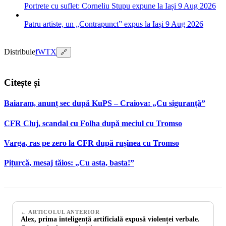
Portrete cu suflet: Corneliu Stupu expune la Iași
9 Aug 2026
Patru artiste, un „Contrapunct” expus la Iași
9 Aug 2026
Distribuie
f
W
T
X
🔗
Citește și
Baiaram, anunț sec după KuPS – Craiova: „Cu siguranță”
CFR Cluj, scandal cu Folha după meciul cu Tromso
Varga, ras pe zero la CFR după rușinea cu Tromso
Pițurcă, mesaj tăios: „Cu asta, basta!”
← ARTICOLUL ANTERIOR
Alex, prima inteligență artificială expusă violenței verbale.