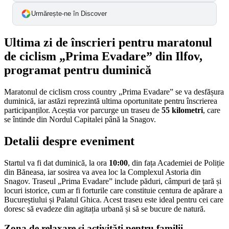
Urmărește-ne în Discover
Ultima zi de înscrieri pentru maratonul
de ciclism „Prima Evadare” din Ilfov,
programat pentru duminică
Maratonul de ciclism cross country „Prima Evadare” se va desfășura
duminică, iar astăzi reprezintă ultima oportunitate pentru înscrierea
participanților. Aceștia vor parcurge un traseu de
55 kilometri
, care
se întinde din Nordul Capitalei până la Snagov.
Detalii despre eveniment
Startul va fi dat duminică, la ora
10:00
, din fața Academiei de Poliție
din Băneasa, iar sosirea va avea loc la Complexul Astoria din
Snagov. Traseul „Prima Evadare” include păduri, câmpuri de țară și
locuri istorice, cum ar fi forturile care constituie centura de apărare a
Bucureștiului și Palatul Ghica. Acest traseu este ideal pentru cei care
doresc să evadeze din agitația urbană și să se bucure de natură.
Zona de relaxare și activități pentru familii