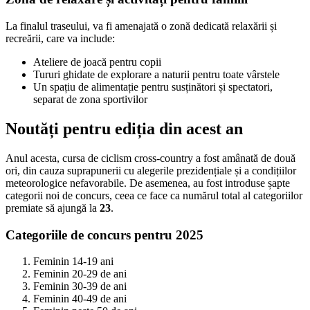
La finalul traseului, va fi amenajată o zonă dedicată relaxării și
recreării, care va include:
Ateliere de joacă pentru copii
Tururi ghidate de explorare a naturii pentru toate vârstele
Un spațiu de alimentație pentru susținători și spectatori,
separat de zona sportivilor
Noutăți pentru ediția din acest an
Anul acesta, cursa de ciclism cross-country a fost amânată de două
ori, din cauza suprapunerii cu alegerile prezidențiale și a condițiilor
meteorologice nefavorabile. De asemenea, au fost introduse șapte
categorii noi de concurs, ceea ce face ca numărul total al categoriilor
premiate să ajungă la
23
.
Categoriile de concurs pentru 2025
Feminin 14-19 ani
Feminin 20-29 de ani
Feminin 30-39 de ani
Feminin 40-49 de ani