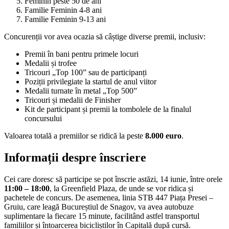
Feminin peste 50 de ani
Familie Feminin 4-8 ani
Familie Feminin 9-13 ani
Concurenții vor avea ocazia să câștige diverse premii, inclusiv:
Premii în bani pentru primele locuri
Medalii și trofee
Tricouri „Top 100” sau de participanți
Poziții privilegiate la startul de anul viitor
Medalii turnate în metal „Top 500”
Tricouri și medalii de Finisher
Kit de participant și premii la tombolele de la finalul
concursului
Valoarea totală a premiilor se ridică la peste
8.000 euro
.
Informații despre înscriere
Cei care doresc să participe se pot înscrie astăzi, 14 iunie, între orele
11:00 – 18:00
, la Greenfield Plaza, de unde se vor ridica și
pachetele de concurs. De asemenea, linia STB 447 Piața Presei –
Gruiu, care leagă Bucureștiul de Snagov, va avea autobuze
suplimentare la fiecare 15 minute, facilitând astfel transportul
familiilor și întoarcerea bicicliștilor în Capitală după cursă.