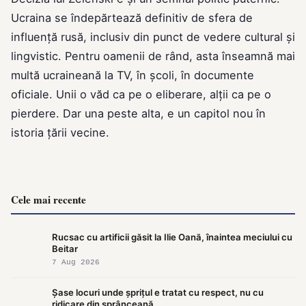
Ucraina se îndepărtează definitiv de sfera de
influență rusă, inclusiv din punct de vedere cultural și
lingvistic. Pentru oamenii de rând, asta înseamnă mai
multă ucraineană la TV, în școli, în documente
oficiale. Unii o văd ca pe o eliberare, alții ca pe o
pierdere. Dar una peste alta, e un capitol nou în
istoria țării vecine.
Cele mai recente
Rucsac cu artificii găsit la Ilie Oană, înaintea meciului cu
Beitar
7 Aug 2026
Șase locuri unde șprițul e tratat cu respect, nu cu
ridicare din sprânceană