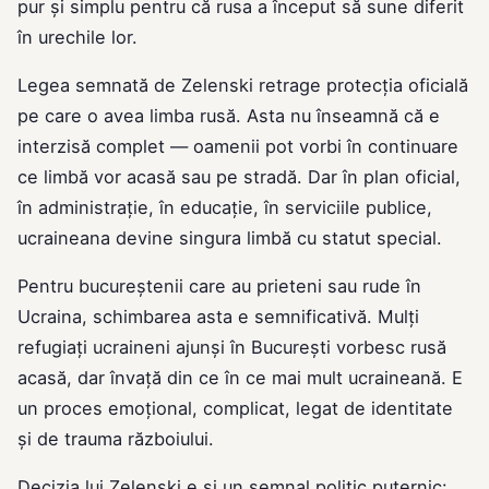
pur și simplu pentru că rusa a început să sune diferit
în urechile lor.
Legea semnată de Zelenski retrage protecția oficială
pe care o avea limba rusă. Asta nu înseamnă că e
interzisă complet — oamenii pot vorbi în continuare
ce limbă vor acasă sau pe stradă. Dar în plan oficial,
în administrație, în educație, în serviciile publice,
ucraineana devine singura limbă cu statut special.
Pentru bucureștenii care au prieteni sau rude în
Ucraina, schimbarea asta e semnificativă. Mulți
refugiați ucraineni ajunși în București vorbesc rusă
acasă, dar învață din ce în ce mai mult ucraineană. E
un proces emoțional, complicat, legat de identitate
și de trauma războiului.
Decizia lui Zelenski e și un semnal politic puternic: