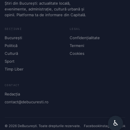
Știri din București: actualitate locală,
evenimente, administrație, cultură urbană și
opinii. Platforma ta de informare din Capitală.
SECȚIUNI
LEGAL
București
Confidențialitate
Politică
Termeni
Cultură
Cookies
Sport
Timp Liber
CONTACT
Redacția
contact@debucuresti.ro
♿︎
© 2026 DeBucurești. Toate drepturile rezervate.
Facebook
Instagram
TikTok