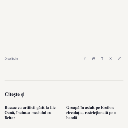
f
W
T
X
🔗
Distribuie
Citește și
Rucsac cu artificii găsit la Ilie
Groapă în asfalt pe Eroilor:
Oană, înaintea meciului cu
circulația, restricționată pe o
Beitar
bandă