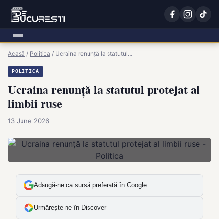
Acasă
/
Politica
/
Ucraina renunță la statutul…
POLITICA
Ucraina renunță la statutul protejat al
limbii ruse
13 June 2026
Adaugă-ne ca sursă preferată în Google
Urmărește-ne în Discover