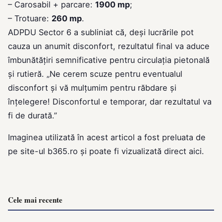
– Carosabil + parcare:
1900 mp
;
– Trotuare:
260 mp
.
ADPDU Sector 6 a subliniat că, deși lucrările pot
cauza un anumit disconfort, rezultatul final va aduce
îmbunătățiri semnificative pentru circulația pietonală
și rutieră. „Ne cerem scuze pentru eventualul
disconfort și vă mulțumim pentru răbdare și
înțelegere! Disconfortul e temporar, dar rezultatul va
fi de durată.”
Imaginea utilizată în acest articol a fost preluata de
pe site-ul
b365.ro
și poate fi vizualizată direct
aici
.
Cele mai recente