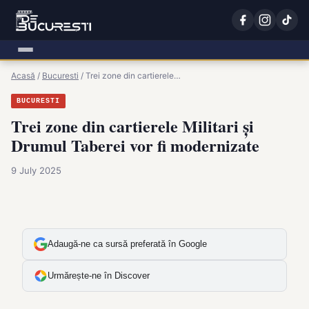
Acasă
/
Bucuresti
/
Trei zone din cartierele…
BUCURESTI
Trei zone din cartierele Militari și
Drumul Taberei vor fi modernizate
9 July 2025
Adaugă-ne ca sursă preferată în Google
Urmărește-ne în Discover