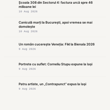
Școala 308 din Sectorul 4: factura urcă spre 46
milioane lei
10 Aug 2026
Caniculă marți la București, apoi vremea se mai
domolește
10 Aug 2026
Un român cucerește Veneția: Fikl la Bienala 2026
9 Aug 2026
Portrete cu suflet: Corneliu Stupu expune la Iași
9 Aug 2026
Patru artiste, un „Contrapunct” expus la Iași
9 Aug 2026