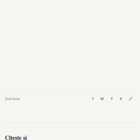
f
W
T
X
🔗
Distribuie
Citește și