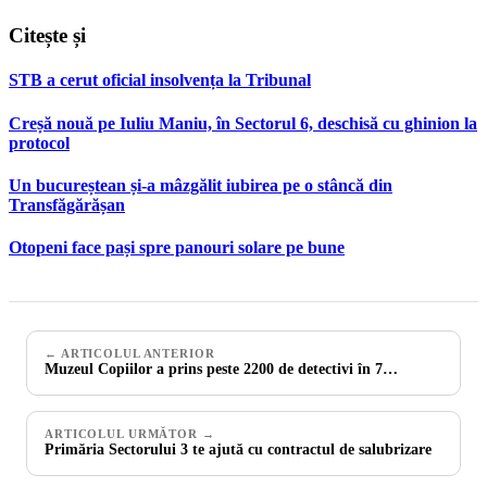
Citește și
STB a cerut oficial insolvența la Tribunal
Creșă nouă pe Iuliu Maniu, în Sectorul 6, deschisă cu ghinion la
protocol
Un bucureștean și-a mâzgălit iubirea pe o stâncă din
Transfăgărășan
Otopeni face pași spre panouri solare pe bune
← ARTICOLUL ANTERIOR
Muzeul Copiilor a prins peste 2200 de detectivi în 7…
ARTICOLUL URMĂTOR →
Primăria Sectorului 3 te ajută cu contractul de salubrizare