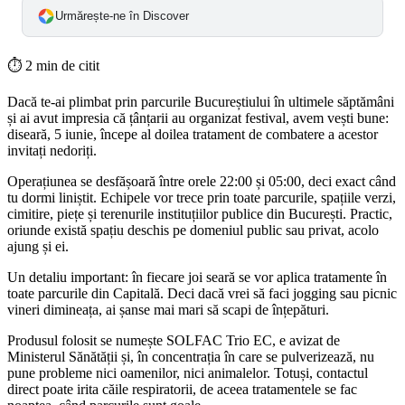
Urmărește-ne în Discover
⏱
2 min de citit
Dacă te-ai plimbat prin parcurile Bucureștiului în ultimele săptămâni
și ai avut impresia că țânțarii au organizat festival, avem vești bune:
diseară, 5 iunie, începe al doilea tratament de combatere a acestor
invitați nedoriți.
Operațiunea se desfășoară între orele 22:00 și 05:00, deci exact când
tu dormi liniștit. Echipele vor trece prin toate parcurile, spațiile verzi,
cimitire, piețe și terenurile instituțiilor publice din București. Practic,
oriunde există spațiu deschis pe domeniul public sau privat, acolo
ajung și ei.
Un detaliu important: în fiecare joi seară se vor aplica tratamente în
toate parcurile din Capitală. Deci dacă vrei să faci jogging sau picnic
vineri dimineața, ai șanse mai mari să scapi de înțepături.
Produsul folosit se numește SOLFAC Trio EC, e avizat de
Ministerul Sănătății și, în concentrația în care se pulverizează, nu
pune probleme nici oamenilor, nici animalelor. Totuși, contactul
direct poate irita căile respiratorii, de aceea tratamentele se fac