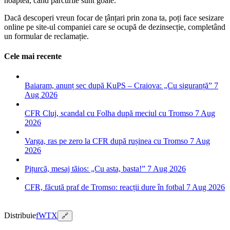
noaptea, când parcurile sunt goale.
Dacă descoperi vreun focar de țânțari prin zona ta, poți face sesizare
online pe site-ul companiei care se ocupă de dezinsecție, completând
un formular de reclamație.
Cele mai recente
Baiaram, anunț sec după KuPS – Craiova: „Cu siguranță”
7
Aug 2026
CFR Cluj, scandal cu Folha după meciul cu Tromso
7 Aug
2026
Varga, ras pe zero la CFR după rușinea cu Tromso
7 Aug
2026
Pițurcă, mesaj tăios: „Cu asta, basta!”
7 Aug 2026
CFR, făcută praf de Tromso: reacții dure în fotbal
7 Aug 2026
Distribuie
f
W
T
X
🔗