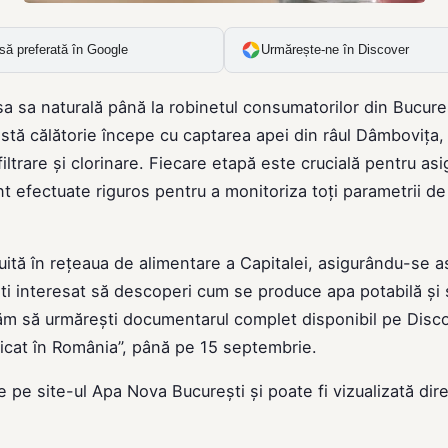
să preferată în Google
Urmărește-ne în Discover
sa sa naturală până la robinetul consumatorilor din Bucureș
astă călătorie începe cu captarea apei din râul Dâmbovița,
ltrare și clorinare. Fiecare etapă este crucială pentru as
sunt efectuate riguros pentru a monitoriza toți parametrii de
ită în rețeaua de alimentare a Capitalei, asigurându-se as
ești interesat să descoperi cum se produce apa potabilă și 
vităm să urmărești documentarul complet disponibil pe Disco
ricat în România”, până pe 15 septembrie.
de pe site-ul
Apa Nova Bucureşti
și poate fi vizualizată dir