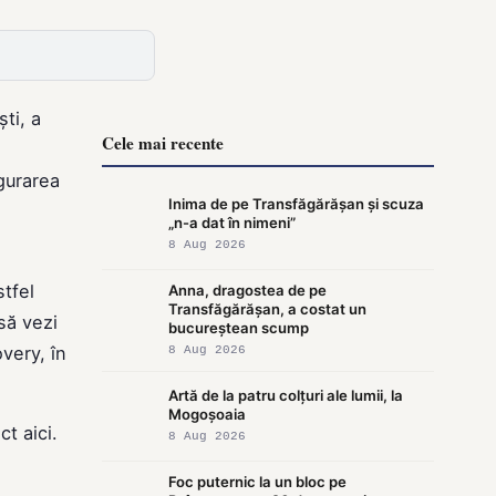
ti, a
Cele mai recente
igurarea
Inima de pe Transfăgărășan și scuza
„n-a dat în nimeni”
8 Aug 2026
tfel
Anna, dragostea de pe
Transfăgărășan, a costat un
să vezi
bucureștean scump
very, în
8 Aug 2026
Artă de la patru colțuri ale lumii, la
Mogoșoaia
ect
aici
.
8 Aug 2026
Foc puternic la un bloc pe