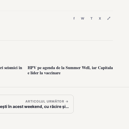
f
W
T
X
🔗
i seismici în
HPV pe agenda de la Summer Well, iar Capitala
e lider la vaccinare
ARTICOLUL URMĂTOR →
ști în acest weekend, cu răcire și…