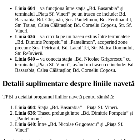
Linia 604
– va funcționa între stația „Bd. Basarabia” și
terminalul „Piața Sf. Vineri” pe un traseu ce include: Bd.
Basarabia, Bd. Chișinău, Șos. Pantelimon, Bd. Ferdinand I,
Str. Traian, Calea Călărașilor, Bd. Corneliu Coposu, Str. Sf.
Vineri.
Linia 636
– va circula pe un traseu extins între terminalele
„Bd. Dimitrie Pompeiu” și „Pantelimon”, acoperind zone
precum: Șos. Petricani, Bd. Lacul Tei, Str. Maica Domnului,
Str. Reînvierii.
Linia 640
– va conecta stația „Bd. Nicolae Grigorescu” cu
terminalul „Piața Sf. Vineri”, având un traseu ce include: Bd.
Basarabia, Calea Călărașilor, Bd. Corneliu Coposu.
Detalii suplimentare despre liniile navetă
TPBI a detaliat programul liniilor navetă pentru sâmbătă:
Linia 604
: Stația „Bd. Basarabia” – Piața Sf. Vineri.
Linia 636
: Traseu prelungit între „Bd. Dimitrie Pompeiu” și
„Pantelimon”.
Linia 640
: Între „Bd. Nicolae Grigorescu” și „Piața Sf.
Vineri”.