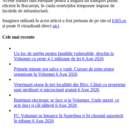
Aceste măsuri sunt esențiale pentru a asigura un transport public
eficient în București, în ciuda restricțiilor temporare impuse de
lucrările de infrastructură.
Imaginea utilizată în acest articol a fost preluata de pe site-ul
b365.ro
și poate fi vizualizată direct
aici
.
Cele mai recente
Un loc de sprijin pentru familiile vulnerabile, deschis la
Voluntari cu peste 4,1 milioane de lei
6 Aug 2026
Primele minute pot salva o viață. Cursuri de prim ajutor
organizate la Voluntari
6 Aug 2026
Veterinarii ajung în trei localități din Ilfov. Câinii cu proprietar
sunt sterilizați și microcipați gratuit
6 Aug 2026
Buletinul electronic se face și la Voluntari. Unde mergi, ce
acte duci și cât plătești
6 Aug 2026
FC Voluntari se întoarce în Superliga și își cheamă suporterii
în tribune
6 Aug 2026