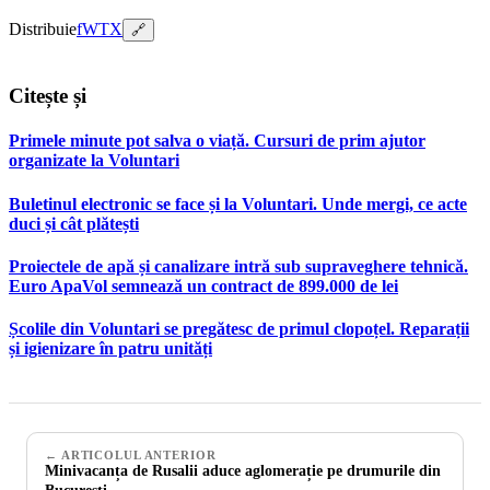
Distribuie
f
W
T
X
🔗
Citește și
Primele minute pot salva o viață. Cursuri de prim ajutor
organizate la Voluntari
Buletinul electronic se face și la Voluntari. Unde mergi, ce acte
duci și cât plătești
Proiectele de apă și canalizare intră sub supraveghere tehnică.
Euro ApaVol semnează un contract de 899.000 de lei
Școlile din Voluntari se pregătesc de primul clopoțel. Reparații
și igienizare în patru unități
← ARTICOLUL ANTERIOR
Minivacanța de Rusalii aduce aglomerație pe drumurile din