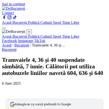
Sari la conținut
Contact
Acasă
București
Politică
Cultură
Sport
Timp Liber
×
Acasă
București
Politică
Cultură
Sport
Timp Liber
Facebook
Instagram
TikTok
Acasă
/
Bucuresti
/
Tramvaiele 4, 36 și…
Bucuresti
Tramvaiele 4, 36 și 40 suspendate
sâmbătă, 7 iunie. Călătorii pot utiliza
autobuzele liniilor navetă 604, 636 și 640
6 June 2025
Adaugă-ne ca sursă preferată în Google