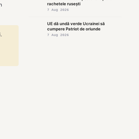
rachetele rusești
n
7 Aug 2026
UE dă undă verde Ucrainei să
cumpere Patriot de oriunde
.
7 Aug 2026