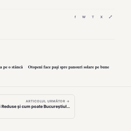
f
W
T
X
🔗
a pe o stâncă
Otopeni face pași spre panouri solare pe bune
ARTICOLUL URMĂTOR →
i Reduse și cum poate Bucureștiul…