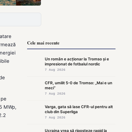
atare
Cele mai recente
urmează
nergiei
Un român e acționar la Tromso și e
ibile
impresionat de fotbalul nordic
7 Aug 2026
 de
CFR, umilit 5-0 de Tromso: „Mai e un
meci”
7 Aug 2026
 pe
2.5 MWp,
Varga, gata să lase CFR-ul pentru alt
club din Superliga
2.2
7 Aug 2026
Ucraina vrea să riposteze rapid la