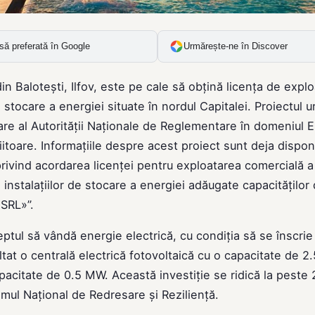
să preferată în Google
Urmărește-ne în Discover
Baloteşti, Ilfov, este pe cale să obțină licenţa de explo
 stocare a energiei situate în nordul Capitalei. Proiectul 
are al Autorităţii Naţionale de Reglementare în domeniul E
toare. Informațiile despre acest proiect sunt deja dispon
 privind acordarea licenţei pentru exploatarea comercială a
 instalațiilor de stocare a energiei adăugate capacităților
SRL»”.
ptul să vândă energie electrică, cu condiția să se înscrie
ltat o centrală electrică fotovoltaică cu o capacitate de 
acitate de 0.5 MW. Această investiție se ridică la peste 
ramul Naţional de Redresare şi Rezilienţă.