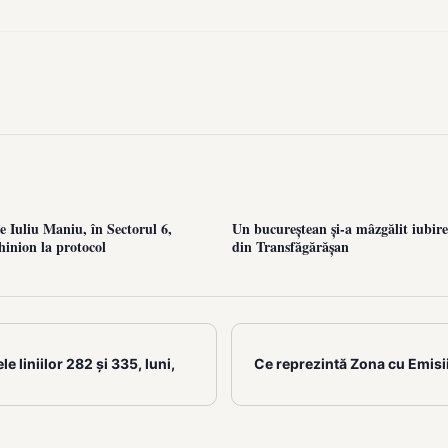
 Iuliu Maniu, în Sectorul 6,
Un bucureștean și-a mâzgălit iubire
hinion la protocol
din Transfăgărășan
 liniilor 282 și 335, luni,
Ce reprezintă Zona cu Emisi