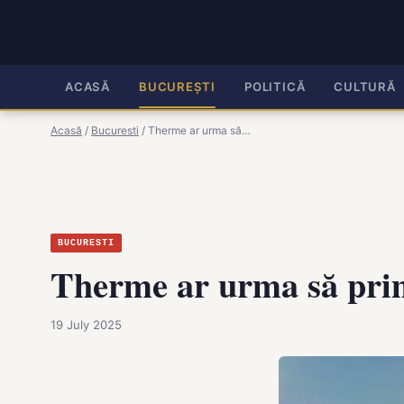
ACASĂ
BUCUREȘTI
POLITICĂ
CULTURĂ
Acasă
/
Bucuresti
/
Therme ar urma să…
BUCURESTI
Therme ar urma să prime
19 July 2025