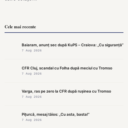
Cele mai recente
Baiaram, anunț sec după KuPS – Craiova: „Cu siguranță”
7 Aug 2026
CFR Cluj, scandal cu Folha după meciul cu Tromso
7 Aug 2026
Varga, ras pe zero la CFR după rușinea cu Tromso
7 Aug 2026
Pițurcă, mesaj tăios: „Cu asta, basta!”
7 Aug 2026