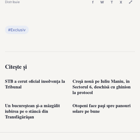
f
W
T
X
🔗
Distribuie
#Exclusiv
Citește și
STB a cerut oficial insolvența la
Creșă nouă pe Iuliu Maniu, în
Tribunal
Sectorul 6, deschisă cu ghinion
la protocol
Un bucureștean și-a mâzgălit
Otopeni face pași spre panouri
iubirea pe o stâncă din
solare pe bune
Transfăgărășan