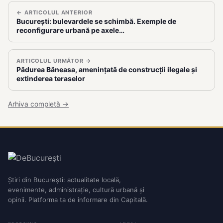
← ARTICOLUL ANTERIOR
București: bulevardele se schimbă. Exemple de
reconfigurare urbană pe axele…
ARTICOLUL URMĂTOR →
Pădurea Băneasa, amenințată de construcții ilegale și
extinderea teraselor
Arhiva completă →
Știri din București: actualitate locală,
evenimente, administrație, cultură urbană și
opinii. Platforma ta de informare din Capitală.