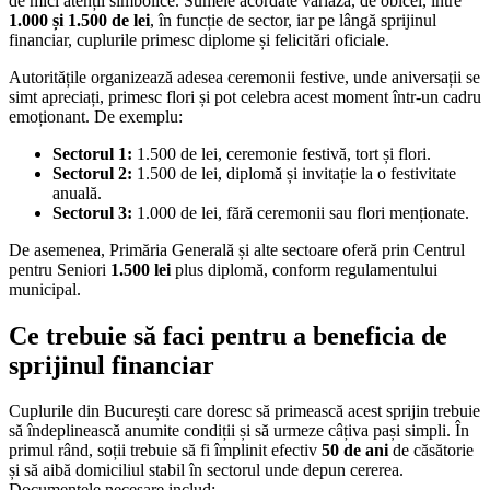
de mici atenții simbolice. Sumele acordate variază, de obicei, între
1.000 și 1.500 de lei
, în funcție de sector, iar pe lângă sprijinul
financiar, cuplurile primesc diplome și felicitări oficiale.
Autoritățile organizează adesea ceremonii festive, unde aniversații se
simt apreciați, primesc flori și pot celebra acest moment într-un cadru
emoționant. De exemplu:
Sectorul 1:
1.500 de lei, ceremonie festivă, tort și flori.
Sectorul 2:
1.500 de lei, diplomă și invitație la o festivitate
anuală.
Sectorul 3:
1.000 de lei, fără ceremonii sau flori menționate.
De asemenea, Primăria Generală și alte sectoare oferă prin Centrul
pentru Seniori
1.500 lei
plus diplomă, conform regulamentului
municipal.
Ce trebuie să faci pentru a beneficia de
sprijinul financiar
Cuplurile din București care doresc să primească acest sprijin trebuie
să îndeplinească anumite condiții și să urmeze câțiva pași simpli. În
primul rând, soții trebuie să fi împlinit efectiv
50 de ani
de căsătorie
și să aibă domiciliul stabil în sectorul unde depun cererea.
Documentele necesare includ: