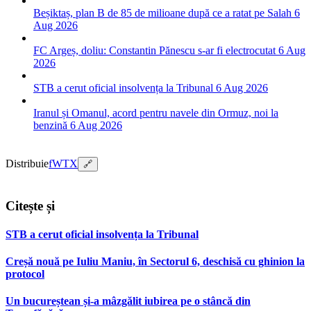
Beșiktaș, plan B de 85 de milioane după ce a ratat pe Salah
6
Aug 2026
FC Argeș, doliu: Constantin Pănescu s-ar fi electrocutat
6 Aug
2026
STB a cerut oficial insolvența la Tribunal
6 Aug 2026
Iranul și Omanul, acord pentru navele din Ormuz, noi la
benzină
6 Aug 2026
Distribuie
f
W
T
X
🔗
Citește și
STB a cerut oficial insolvența la Tribunal
Creșă nouă pe Iuliu Maniu, în Sectorul 6, deschisă cu ghinion la
protocol
Un bucureștean și-a mâzgălit iubirea pe o stâncă din