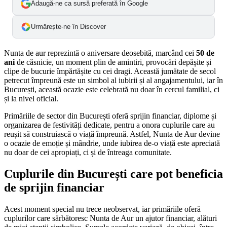
Adaugă-ne ca sursă preferată în Google
Urmărește-ne în Discover
Nunta de aur reprezintă o aniversare deosebită, marcând cei
50 de
ani
de căsnicie, un moment plin de amintiri, provocări depășite și
clipe de bucurie împărtășite cu cei dragi. Această jumătate de secol
petrecut împreună este un simbol al iubirii și al angajamentului, iar în
București, această ocazie este celebrată nu doar în cercul familial, ci
și la nivel oficial.
Primăriile de sector din București oferă sprijin financiar, diplome și
organizarea de festivități dedicate, pentru a onora cuplurile care au
reușit să construiască o viață împreună. Astfel, Nunta de Aur devine
o ocazie de emoție și mândrie, unde iubirea de-o viață este apreciată
nu doar de cei apropiați, ci și de întreaga comunitate.
Cuplurile din București care pot beneficia
de sprijin financiar
Acest moment special nu trece neobservat, iar primăriile oferă
cuplurilor care sărbătoresc Nunta de Aur un ajutor financiar, alături