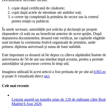
copie după certificatul de căsătorie;
copii după actele de identitate ale ambilor soți;
o cerere tip completată la primăria de sector sau la centrul
pentru relații cu publicul.
În unele sectoare, autoritățile pot solicita și declarații pe proprie
răspundere că soții nu au beneficiat anterior de acest sprijin. După
depunerea documentelor, dosarul este verificat, iar cuplurile eligibile
sunt invitate la ceremonia festivă organizată de primărie, unde
primesc diploma aniversară și suma de bani stabilită.
Este important ca dosarul să fie depus cu câteva săptămâni înainte de
aniversarea de 50 de ani sau imediat după aceasta, pentru a permite
autorităților să proceseze cererea în timp util.
Imaginea utilizată în acest articol a fost preluata de pe site-ul
b365.ro
și poate fi vizualizată direct
aici
.
Cele mai recente
Leipzig anunță un transfer uriaș de 120 de milioane către Real
Madrid
6 Aug 2026