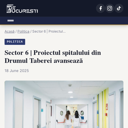
Acasă
/
Politica
/
Sector 6 | Proiectul…
POLITICA
Sector 6 | Proiectul spitalului din
Drumul Taberei avansează
18 June 2025