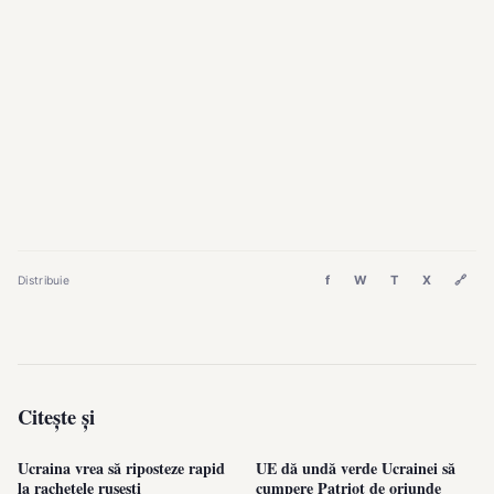
f
W
T
X
🔗
Distribuie
Citește și
Ucraina vrea să riposteze rapid
UE dă undă verde Ucrainei să
la rachetele rusești
cumpere Patriot de oriunde