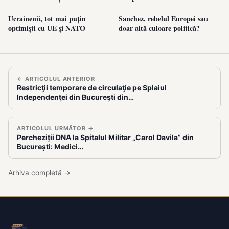
Ucrainenii, tot mai puțin
Sanchez, rebelul Europei sau
optimiști cu UE și NATO
doar altă culoare politică?
← ARTICOLUL ANTERIOR
Restricţii temporare de circulaţie pe Splaiul
Independenţei din Bucureşti din…
ARTICOLUL URMĂTOR →
Percheziții DNA la Spitalul Militar „Carol Davila” din
București: Medici…
Arhiva completă →