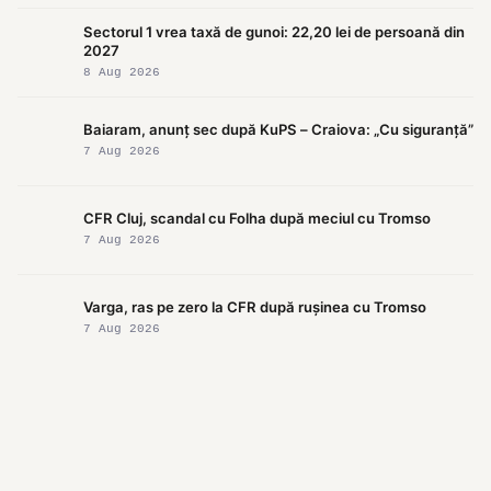
Sectorul 1 vrea taxă de gunoi: 22,20 lei de persoană din
2027
8 Aug 2026
Baiaram, anunț sec după KuPS – Craiova: „Cu siguranță”
7 Aug 2026
CFR Cluj, scandal cu Folha după meciul cu Tromso
7 Aug 2026
Varga, ras pe zero la CFR după rușinea cu Tromso
7 Aug 2026