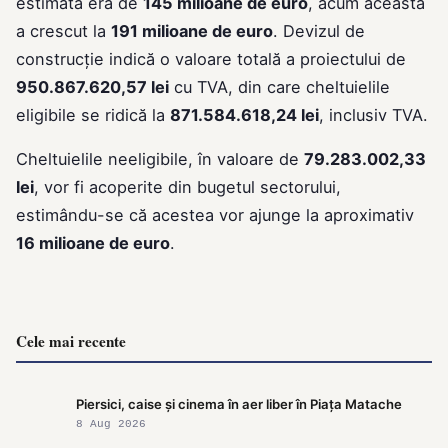
estimată era de
145 milioane de euro
, acum aceasta
a crescut la
191 milioane de euro
. Devizul de
construcție indică o valoare totală a proiectului de
950.867.620,57 lei
cu TVA, din care cheltuielile
eligibile se ridică la
871.584.618,24 lei
, inclusiv TVA.
Cheltuielile neeligibile, în valoare de
79.283.002,33
lei
, vor fi acoperite din bugetul sectorului,
estimându-se că acestea vor ajunge la aproximativ
16 milioane de euro
.
Cele mai recente
Piersici, caise și cinema în aer liber în Piața Matache
8 Aug 2026