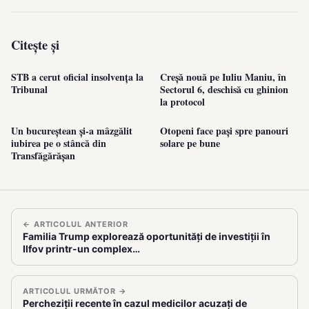
Citește și
STB a cerut oficial insolvența la
Creșă nouă pe Iuliu Maniu, în
Tribunal
Sectorul 6, deschisă cu ghinion
la protocol
Un bucureștean și-a mâzgălit
Otopeni face pași spre panouri
iubirea pe o stâncă din
solare pe bune
Transfăgărășan
← ARTICOLUL ANTERIOR
Familia Trump explorează oportunități de investiții în
Ilfov printr-un complex…
ARTICOLUL URMĂTOR →
Percheziții recente în cazul medicilor acuzați de