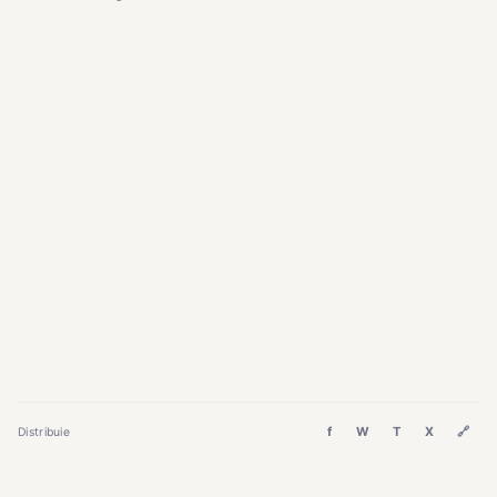
f
W
T
X
🔗
Distribuie