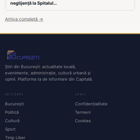
neglijență la Spitalul…
Arhiva completă →
Știri din București: actualitate locală,
evenimente, administrație, cultură urbană și
opinii. Platforma ta de informare din Capitală.
SECȚIUNI
LEGAL
București
Confidențialitate
Politică
Termeni
Cultură
Cookies
Sport
Timp Liber