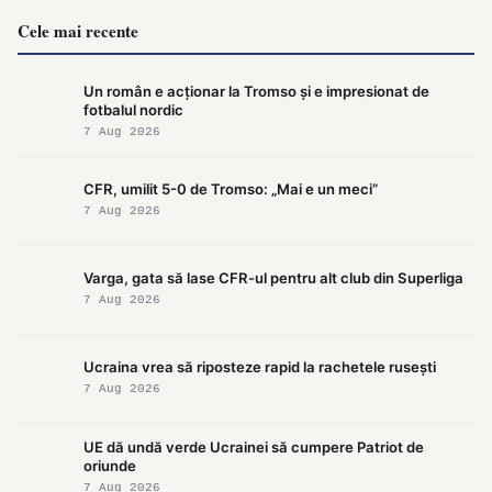
Cele mai recente
Un român e acționar la Tromso și e impresionat de
fotbalul nordic
7 Aug 2026
CFR, umilit 5-0 de Tromso: „Mai e un meci”
7 Aug 2026
Varga, gata să lase CFR-ul pentru alt club din Superliga
7 Aug 2026
Ucraina vrea să riposteze rapid la rachetele rusești
7 Aug 2026
UE dă undă verde Ucrainei să cumpere Patriot de
oriunde
7 Aug 2026