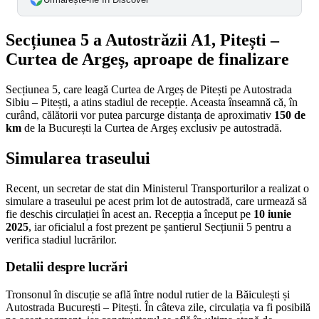
Secțiunea 5 a Autostrăzii A1, Pitești –
Curtea de Argeș, aproape de finalizare
Secțiunea 5, care leagă Curtea de Argeș de Pitești pe Autostrada
Sibiu – Pitești, a atins stadiul de recepție. Aceasta înseamnă că, în
curând, călătorii vor putea parcurge distanța de aproximativ
150 de
km
de la București la Curtea de Argeș exclusiv pe autostradă.
Simularea traseului
Recent, un secretar de stat din Ministerul Transporturilor a realizat o
simulare a traseului pe acest prim lot de autostradă, care urmează să
fie deschis circulației în acest an. Recepția a început pe
10 iunie
2025
, iar oficialul a fost prezent pe șantierul Secțiunii 5 pentru a
verifica stadiul lucrărilor.
Detalii despre lucrări
Tronsonul în discuție se află între nodul rutier de la Băiculești și
Autostrada București – Pitești. În câteva zile, circulația va fi posibilă