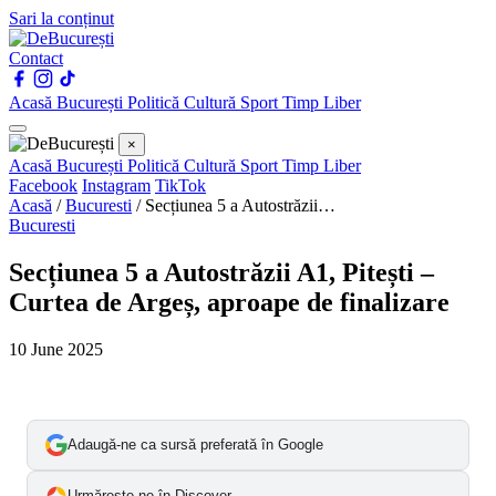
Sari la conținut
Contact
Acasă
București
Politică
Cultură
Sport
Timp Liber
×
Acasă
București
Politică
Cultură
Sport
Timp Liber
Facebook
Instagram
TikTok
Acasă
/
Bucuresti
/
Secțiunea 5 a Autostrăzii…
Bucuresti
Secțiunea 5 a Autostrăzii A1, Pitești –
Curtea de Argeș, aproape de finalizare
10 June 2025
Adaugă-ne ca sursă preferată în Google
Urmărește-ne în Discover