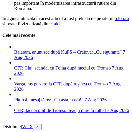
pas important în modernizarea infrastructurii rutiere din
România.”
Imaginea utilizată în acest articol a fost preluata de pe site-ul
b365.ro
și poate fi vizualizată direct
aici
.
Cele mai recente
Baiaram, anunț sec după KuPS – Craiova: „Cu siguranță”
7
Aug 2026
CFR Cluj, scandal cu Folha după meciul cu Tromso
7 Aug
2026
Varga, ras pe zero la CFR după rușinea cu Tromso
7 Aug
2026
Pițurcă, mesaj tăios: „Cu asta, basta!”
7 Aug 2026
CFR, făcută praf de Tromso: reacții dure în fotbal
7 Aug 2026
Distribuie
f
W
T
X
🔗