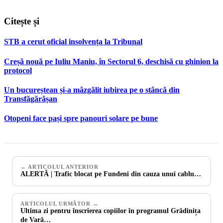
Citește și
STB a cerut oficial insolvența la Tribunal
Creșă nouă pe Iuliu Maniu, în Sectorul 6, deschisă cu ghinion la
protocol
Un bucureștean și-a mâzgălit iubirea pe o stâncă din
Transfăgărășan
Otopeni face pași spre panouri solare pe bune
← ARTICOLUL ANTERIOR
ALERTĂ | Trafic blocat pe Fundeni din cauza unui cablu…
ARTICOLUL URMĂTOR →
Ultima zi pentru înscrierea copiilor în programul Grădinița
de Vară…