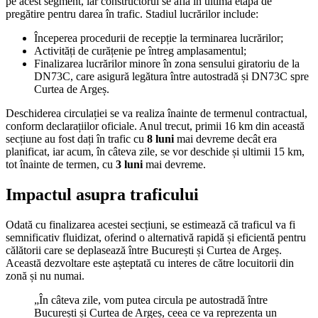
pe acest segment, iar constructorul se află în ultima etapă de
pregătire pentru darea în trafic. Stadiul lucrărilor include:
Începerea procedurii de recepție la terminarea lucrărilor;
Activități de curățenie pe întreg amplasamentul;
Finalizarea lucrărilor minore în zona sensului giratoriu de la
DN73C, care asigură legătura între autostradă și DN73C spre
Curtea de Argeș.
Deschiderea circulației se va realiza înainte de termenul contractual,
conform declarațiilor oficiale. Anul trecut, primii 16 km din această
secțiune au fost dați în trafic cu
8 luni
mai devreme decât era
planificat, iar acum, în câteva zile, se vor deschide și ultimii 15 km,
tot înainte de termen, cu
3 luni
mai devreme.
Impactul asupra traficului
Odată cu finalizarea acestei secțiuni, se estimează că traficul va fi
semnificativ fluidizat, oferind o alternativă rapidă și eficientă pentru
călătorii care se deplasează între București și Curtea de Argeș.
Această dezvoltare este așteptată cu interes de către locuitorii din
zonă și nu numai.
„În câteva zile, vom putea circula pe autostradă între
București și Curtea de Argeș, ceea ce va reprezenta un