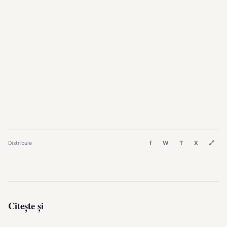
f
W
T
X
🔗
Distribuie
Citește și