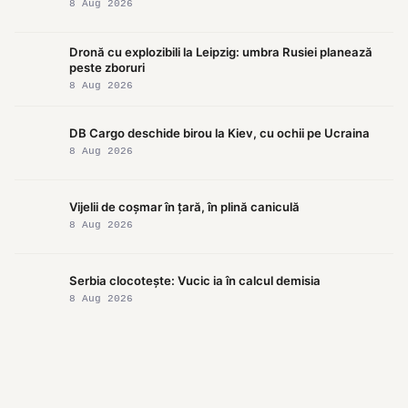
8 Aug 2026
Dronă cu explozibili la Leipzig: umbra Rusiei planează
peste zboruri
8 Aug 2026
DB Cargo deschide birou la Kiev, cu ochii pe Ucraina
8 Aug 2026
Vijelii de coșmar în țară, în plină caniculă
8 Aug 2026
Serbia clocotește: Vucic ia în calcul demisia
8 Aug 2026