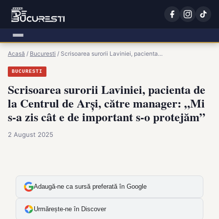
Acasă
/
Bucuresti
/
Scrisoarea surorii Laviniei, pacienta…
BUCURESTI
Scrisoarea surorii Laviniei, pacienta de
la Centrul de Arși, către manager: „Mi
s-a zis cât e de important s-o protejăm”
2 August 2025
Adaugă-ne ca sursă preferată în Google
Urmărește-ne în Discover