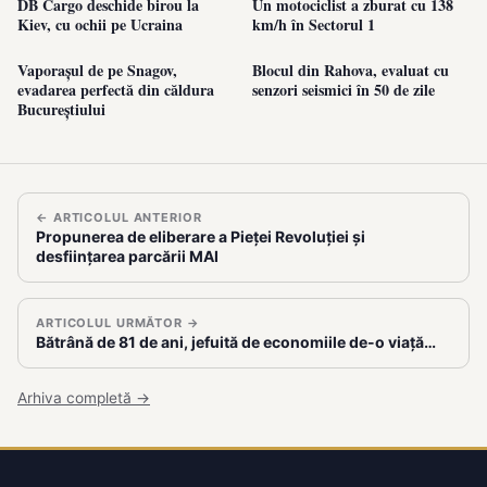
DB Cargo deschide birou la
Un motociclist a zburat cu 138
Kiev, cu ochii pe Ucraina
km/h în Sectorul 1
Vaporașul de pe Snagov,
Blocul din Rahova, evaluat cu
evadarea perfectă din căldura
senzori seismici în 50 de zile
Bucureștiului
← ARTICOLUL ANTERIOR
Propunerea de eliberare a Pieței Revoluției și
desființarea parcării MAI
ARTICOLUL URMĂTOR →
Bătrână de 81 de ani, jefuită de economiile de-o viață…
Arhiva completă →