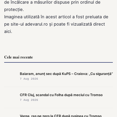
de încălcare a măsurilor dispuse prin ordinul de
protecție.
Imaginea utilizată în acest articol a fost preluata de
pe site-ul
adevarul.ro
și poate fi vizualizată direct
aici
.
Cele mai recente
Baiaram, anunț sec după KuPS – Craiova: „Cu siguranță”
7 Aug 2026
CFR Cluj, scandal cu Folha după meciul cu Tromso
7 Aug 2026
Varga, ras pe zero la CFR după rușinea cu Tromso