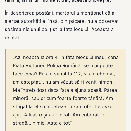
tânără, iar la un moment dat, acesta o lovește.
În descrierea postării, martorul a menționat că a
alertat autoritățile, însă, din păcate, nu a observat
sosirea niciunui polițist la fața locului. Aceasta a
relatat:
„Azi noapte la ora 4, în fața blocului meu. Zona
Piața Victoriei. Poliția Română, se mai poate
face ceva? Eu am sunat la 112, v-am chemat,
am așteptat… nu am văzut să fi venit nimeni.
Mă întreb doar dacă fata a ajuns acasă. Părea
minoră, sau oricum foarte foarte tânără. Am
strigat la el să înceteze, m-am oferit eu s-o
ajut. A luat-o și au plecat. Am coborât în
stradă… nimic. Asta e tot”