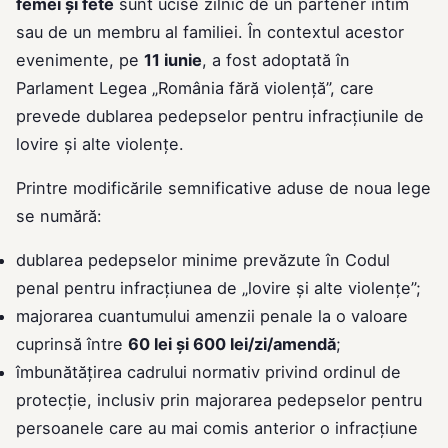
femei și fete
sunt ucise zilnic de un partener intim
sau de un membru al familiei. În contextul acestor
evenimente, pe
11 iunie
, a fost adoptată în
Parlament Legea „România fără violenţă”, care
prevede dublarea pedepselor pentru infracțiunile de
lovire și alte violențe.
Printre modificările semnificative aduse de noua lege
se numără:
dublarea pedepselor minime prevăzute în Codul
penal pentru infracțiunea de „lovire și alte violențe”;
majorarea cuantumului amenzii penale la o valoare
cuprinsă între
60 lei și 600 lei/zi/amendă
;
îmbunătățirea cadrului normativ privind ordinul de
protecție, inclusiv prin majorarea pedepselor pentru
persoanele care au mai comis anterior o infracțiune