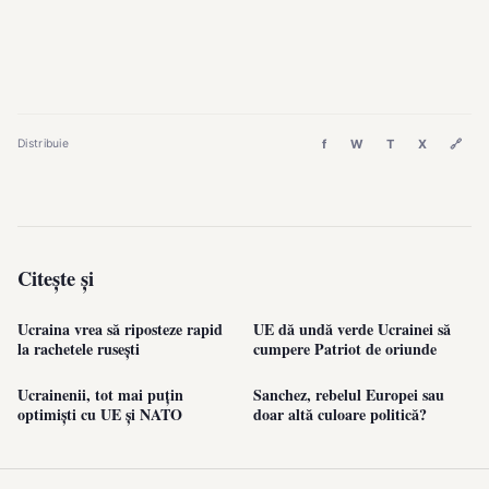
f
W
T
X
🔗
Distribuie
Citește și
Ucraina vrea să riposteze rapid
UE dă undă verde Ucrainei să
la rachetele rusești
cumpere Patriot de oriunde
Ucrainenii, tot mai puțin
Sanchez, rebelul Europei sau
optimiști cu UE și NATO
doar altă culoare politică?