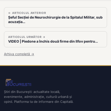
← ARTICOLUL ANTERIOR
Șeful Secției de Neurochirurgie de la Spitalul Militar, sub
acuzația…
ARTICOLUL URMĂTOR →
VIDEO | Piedone a închis două firme din Ilfov pentru…
Arhiva completă →
Știri din București: actualitate locală,
evenimente, administrație, cultură urbană și
opinii. Platforma ta de informare din Capitală.