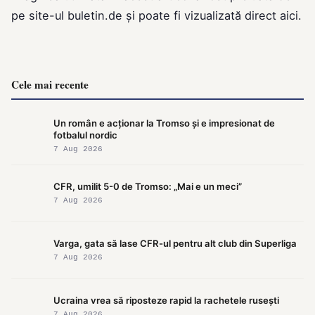
pe site-ul
buletin.de
și poate fi vizualizată direct
aici
.
Cele mai recente
Un român e acționar la Tromso și e impresionat de
fotbalul nordic
7 Aug 2026
CFR, umilit 5-0 de Tromso: „Mai e un meci”
7 Aug 2026
Varga, gata să lase CFR-ul pentru alt club din Superliga
7 Aug 2026
Ucraina vrea să riposteze rapid la rachetele rusești
7 Aug 2026