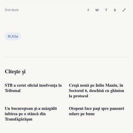
f
W
T
X
🔗
Distribuie
#Utile
Citește și
STB a cerut oficial insolvența la
Creșă nouă pe Iuliu Maniu, în
Tribunal
Sectorul 6, deschisă cu ghinion
la protocol
Un bucureștean și-a mâzgălit
Otopeni face pași spre panouri
iubirea pe o stâncă din
solare pe bune
Transfăgărășan