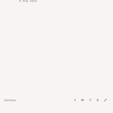
9 Aug 2026
f
W
T
X
🔗
Distribuie