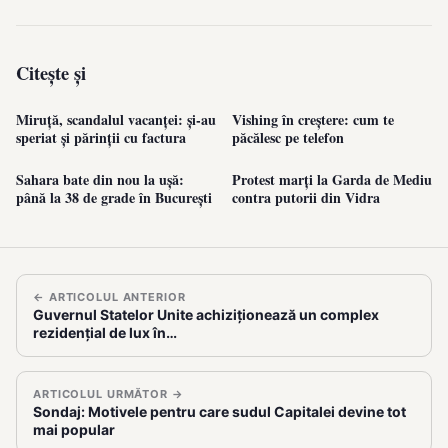
Citește și
Miruță, scandalul vacanței: și-au
Vishing în creștere: cum te
speriat și părinții cu factura
păcălesc pe telefon
Sahara bate din nou la ușă:
Protest marți la Garda de Mediu
până la 38 de grade în București
contra putorii din Vidra
← ARTICOLUL ANTERIOR
Guvernul Statelor Unite achiziționează un complex
rezidențial de lux în…
ARTICOLUL URMĂTOR →
Sondaj: Motivele pentru care sudul Capitalei devine tot
mai popular