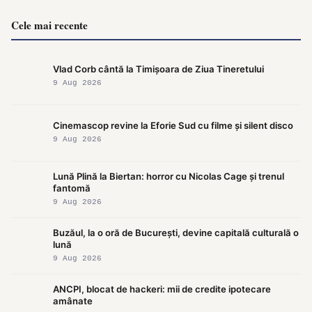
Cele mai recente
Vlad Corb cântă la Timișoara de Ziua Tineretului
9 Aug 2026
Cinemascop revine la Eforie Sud cu filme și silent disco
9 Aug 2026
Lună Plină la Biertan: horror cu Nicolas Cage și trenul
fantomă
9 Aug 2026
Buzăul, la o oră de București, devine capitală culturală o
lună
9 Aug 2026
ANCPI, blocat de hackeri: mii de credite ipotecare
amânate