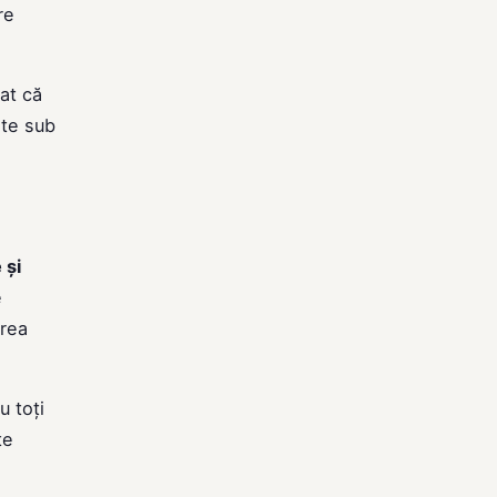
re
at că
ste sub
 și
e
area
u toți
te