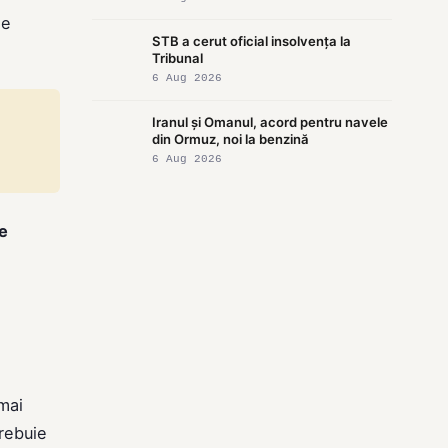
le
STB a cerut oficial insolvența la
Tribunal
6 Aug 2026
Iranul și Omanul, acord pentru navele
din Ormuz, noi la benzină
6 Aug 2026
e
 mai
trebuie