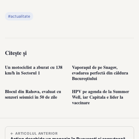
#actualitate
Citește și
Un motociclist a zburat cu 138
Vaporașul de pe Snagov,
km/h în Sectorul 1
evadarea perfectă din căldura
Bucureștiului
Blocul din Rahova, evaluat cu
HPV pe agenda de la Summer
senzori seismici în 50 de zile
Well, iar Capitala e lider la
vaccinare
← ARTICOLUL ANTERIOR
Action deschide un magazin în București și recrutează