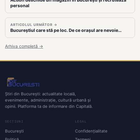
personal
ARTICOLUL URMĂTOR →
Bucureștiul care stă pe loc. De ce orașul are nevoie…
Arhiva completă →
Știri din București: actualitate locală,
evenimente, administrație, cultură urbană și
opinii. Platforma ta de informare din Capitală.
SECȚIUNI
LEGAL
București
Confidențialitate
Politică
Termeni