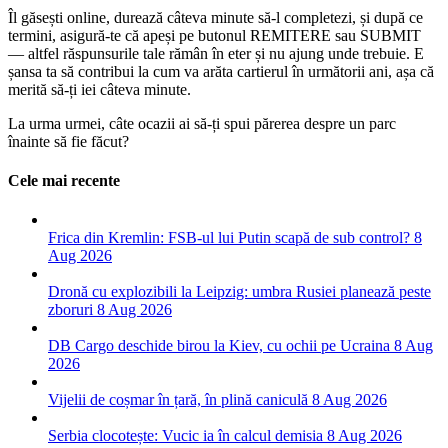
Îl găsești online, durează câteva minute să-l completezi, și după ce
termini, asigură-te că apeși pe butonul REMITERE sau SUBMIT
— altfel răspunsurile tale rămân în eter și nu ajung unde trebuie. E
șansa ta să contribui la cum va arăta cartierul în următorii ani, așa că
merită să-ți iei câteva minute.
La urma urmei, câte ocazii ai să-ți spui părerea despre un parc
înainte să fie făcut?
Cele mai recente
Frica din Kremlin: FSB-ul lui Putin scapă de sub control?
8
Aug 2026
Dronă cu explozibili la Leipzig: umbra Rusiei planează peste
zboruri
8 Aug 2026
DB Cargo deschide birou la Kiev, cu ochii pe Ucraina
8 Aug
2026
Vijelii de coșmar în țară, în plină caniculă
8 Aug 2026
Serbia clocotește: Vucic ia în calcul demisia
8 Aug 2026