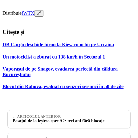
Distribuie
f
W
T
X
🔗
Citește și
DB Cargo deschide birou la Kiev, cu ochii pe Ucraina
Un motociclist a zburat cu 138 km/h în Sectorul 1
Vaporașul de pe Snagov, evadarea perfectă din căldura
Bucureștiului
Blocul din Rahova, evaluat cu senzori seismici în 50 de zile
← ARTICOLUL ANTERIOR
Pasajul de la ieșirea spre A2: trei ani fără blocaje…