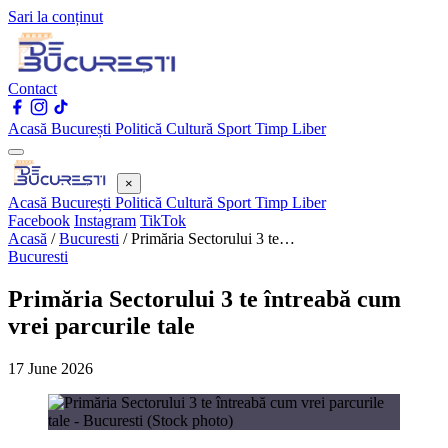
Sari la conținut
Contact
Acasă
București
Politică
Cultură
Sport
Timp Liber
×
Acasă
București
Politică
Cultură
Sport
Timp Liber
Facebook
Instagram
TikTok
Acasă
/
Bucuresti
/
Primăria Sectorului 3 te…
Bucuresti
Primăria Sectorului 3 te întreabă cum
vrei parcurile tale
17 June 2026