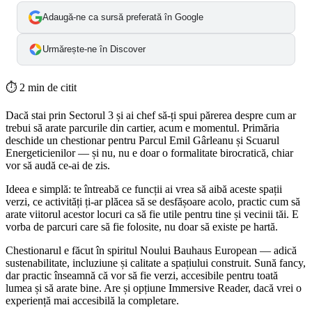
Adaugă-ne ca sursă preferată în Google
Urmărește-ne în Discover
⏱
2 min de citit
Dacă stai prin Sectorul 3 și ai chef să-ți spui părerea despre cum ar
trebui să arate parcurile din cartier, acum e momentul. Primăria
deschide un chestionar pentru Parcul Emil Gârleanu și Scuarul
Energeticienilor — și nu, nu e doar o formalitate birocratică, chiar
vor să audă ce-ai de zis.
Ideea e simplă: te întreabă ce funcții ai vrea să aibă aceste spații
verzi, ce activități ți-ar plăcea să se desfășoare acolo, practic cum să
arate viitorul acestor locuri ca să fie utile pentru tine și vecinii tăi. E
vorba de parcuri care să fie folosite, nu doar să existe pe hartă.
Chestionarul e făcut în spiritul Noului Bauhaus European — adică
sustenabilitate, incluziune și calitate a spațiului construit. Sună fancy,
dar practic înseamnă că vor să fie verzi, accesibile pentru toată
lumea și să arate bine. Are și opțiune Immersive Reader, dacă vrei o
experiență mai accesibilă la completare.