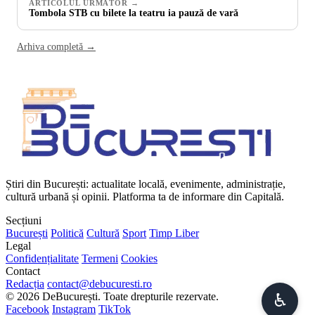
ARTICOLUL URMĂTOR →
Tombola STB cu bilete la teatru ia pauză de vară
Arhiva completă →
Știri din București: actualitate locală, evenimente, administrație,
cultură urbană și opinii. Platforma ta de informare din Capitală.
Secțiuni
București
Politică
Cultură
Sport
Timp Liber
Legal
Confidențialitate
Termeni
Cookies
Contact
Redacția
contact@debucuresti.ro
♿︎
© 2026 DeBucurești. Toate drepturile rezervate.
Facebook
Instagram
TikTok