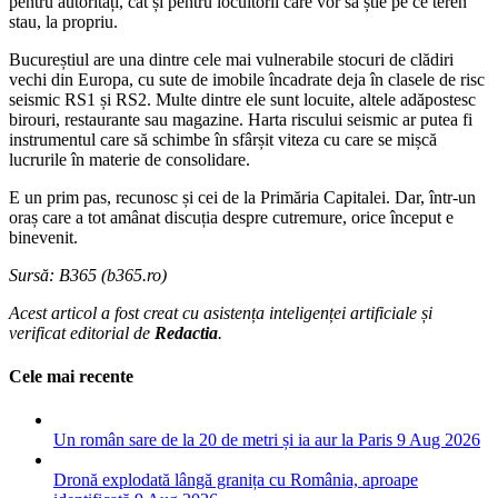
pentru autorități, cât și pentru locuitorii care vor să știe pe ce teren
stau, la propriu.
Bucureștiul are una dintre cele mai vulnerabile stocuri de clădiri
vechi din Europa, cu sute de imobile încadrate deja în clasele de risc
seismic RS1 și RS2. Multe dintre ele sunt locuite, altele adăpostesc
birouri, restaurante sau magazine. Harta riscului seismic ar putea fi
instrumentul care să schimbe în sfârșit viteza cu care se mișcă
lucrurile în materie de consolidare.
E un prim pas, recunosc și cei de la Primăria Capitalei. Dar, într-un
oraș care a tot amânat discuția despre cutremure, orice început e
binevenit.
Sursă: B365 (b365.ro)
Acest articol a fost creat cu asistența inteligenței artificiale și
verificat editorial de
Redactia
.
Cele mai recente
Un român sare de la 20 de metri și ia aur la Paris
9 Aug 2026
Dronă explodată lângă granița cu România, aproape