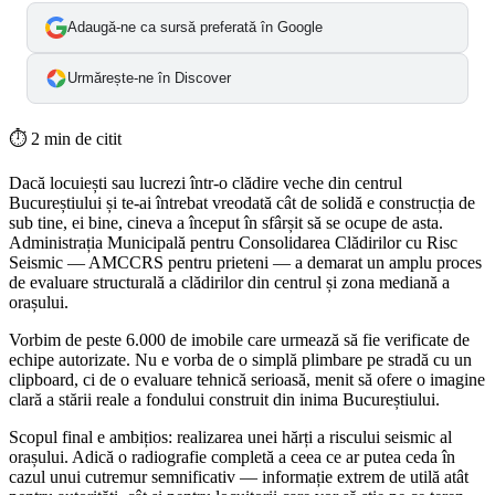
Adaugă-ne ca sursă preferată în Google
Urmărește-ne în Discover
⏱
2 min de citit
Dacă locuiești sau lucrezi într-o clădire veche din centrul
Bucureștiului și te-ai întrebat vreodată cât de solidă e construcția de
sub tine, ei bine, cineva a început în sfârșit să se ocupe de asta.
Administrația Municipală pentru Consolidarea Clădirilor cu Risc
Seismic — AMCCRS pentru prieteni — a demarat un amplu proces
de evaluare structurală a clădirilor din centrul și zona mediană a
orașului.
Vorbim de peste 6.000 de imobile care urmează să fie verificate de
echipe autorizate. Nu e vorba de o simplă plimbare pe stradă cu un
clipboard, ci de o evaluare tehnică serioasă, menit să ofere o imagine
clară a stării reale a fondului construit din inima Bucureștiului.
Scopul final e ambițios: realizarea unei hărți a riscului seismic al
orașului. Adică o radiografie completă a ceea ce ar putea ceda în
cazul unui cutremur semnificativ — informație extrem de utilă atât