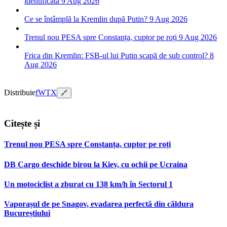
identificată
9 Aug 2026
Ce se întâmplă la Kremlin după Putin?
9 Aug 2026
Trenul nou PESA spre Constanța, cuptor pe roți
9 Aug 2026
Frica din Kremlin: FSB-ul lui Putin scapă de sub control?
8
Aug 2026
Distribuie
f
W
T
X
🔗
Citește și
Trenul nou PESA spre Constanța, cuptor pe roți
DB Cargo deschide birou la Kiev, cu ochii pe Ucraina
Un motociclist a zburat cu 138 km/h în Sectorul 1
Vaporașul de pe Snagov, evadarea perfectă din căldura
Bucureștiului