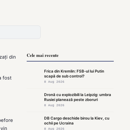
Cele mai recente
zați din
Frica din Kremlin: FSB-ul lui Putin
scapă de sub control?
a fost
8 Aug 2026
Dronă cu explozibili la Leipzig: umbra
Rusiei planează peste zboruri
8 Aug 2026
DB Cargo deschide birou la Kiev, cu
„before
ochii pe Ucraina
evin
8 Aug 2026