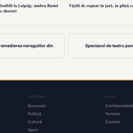
ozibili la Leipzig: umbra Rusiei
Vijelii de coșmar în țară, în plină c
te zboruri
emedierea neregulilor din
Spectacol de teatru pen
SECȚIUNI
LEGAL
București
Confidențialita
Politică
Termeni
Cultură
Cookies
Sport