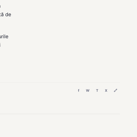
a
tă de
rile
i
f
W
T
X
🔗