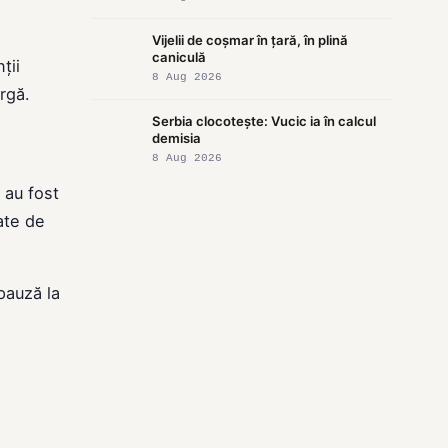
Vijelii de coșmar în țară, în plină
caniculă
ții
8 Aug 2026
rgă.
Serbia clocotește: Vucic ia în calcul
demisia
8 Aug 2026
 au fost
ate de
pauză la