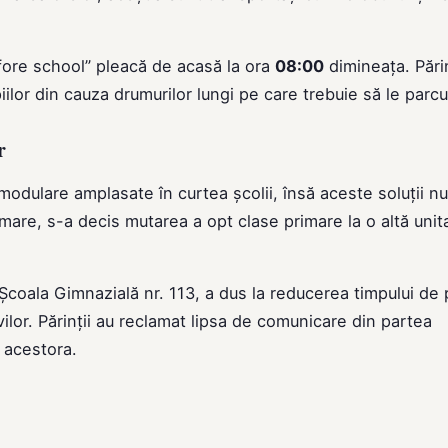
efore school” pleacă de acasă la ora
08:00
dimineața. Părin
lor din cauza drumurilor lungi pe care trebuie să le parcu
r
 modulare amplasate în curtea școlii, însă aceste soluții nu
rmare, s-a decis mutarea a opt clase primare la o altă unit
 Școala Gimnazială nr. 113, a dus la reducerea timpului de 
ilor. Părinții au reclamat lipsa de comunicare din partea
l acestora.