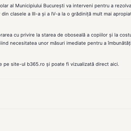
olar al Municipiului București va interveni pentru a rezolv
in clasele a III-a și a IV-a la o grădiniță mult mai apropia
orarea cu privire la starea de oboseală a copiilor și la costu
iind necesitatea unor măsuri imediate pentru a îmbunătăț
de pe site-ul
b365.ro
și poate fi vizualizată direct
aici
.