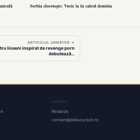
aniculă
Serbia clocotește: Vucic ia în calcul demisia
ARTICOLUL URMĂTOR →
tru liceeni inspirat de revenge porn
debutează…
CONTACT
te
Redacția
contact@debucuresti.ro