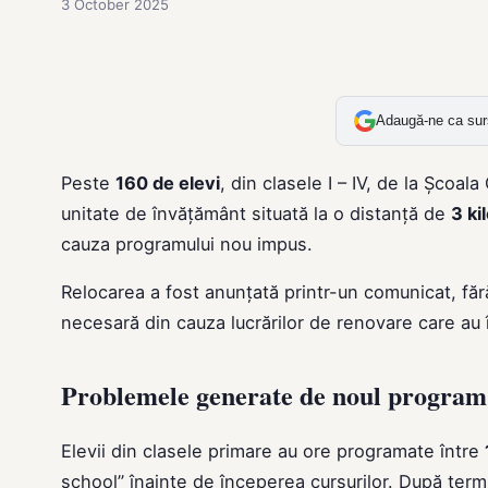
3 October 2025
Adaugă-ne ca sur
Peste
160 de elevi
, din clasele I – IV, de la Școala
unitate de învățământ situată la o distanță de
3 ki
cauza programului nou impus.
Relocarea a fost anunțată printr-un comunicat, fără 
necesară din cauza lucrărilor de renovare care au 
Problemele generate de noul program
Elevii din clasele primare au ore programate între
school” înainte de începerea cursurilor. După termi