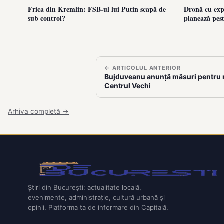
Frica din Kremlin: FSB-ul lui Putin scapă de
Dronă cu expl
sub control?
planează pes
← ARTICOLUL ANTERIOR
Bujduveanu anunță măsuri pentru r
Centrul Vechi
Arhiva completă →
Știri din București: actualitate locală,
evenimente, administrație, cultură urbană și
opinii. Platforma ta de informare din Capitală.