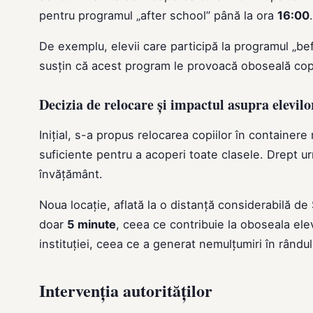
pentru programul „after school” până la ora
16:00
.
De exemplu, elevii care participă la programul „b
susțin că acest program le provoacă oboseală copii
Decizia de relocare și impactul asupra elevilo
Inițial, s-a propus relocarea copiilor în containere
suficiente pentru a acoperi toate clasele. Drept u
învățământ.
Noua locație, aflată la o distanță considerabilă de
doar
5 minute
, ceea ce contribuie la oboseala elev
instituției, ceea ce a generat nemulțumiri în rându
Intervenția autorităților