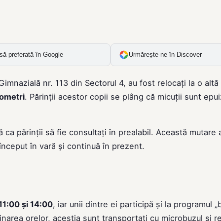
să preferată în Google
Urmărește-ne în Discover
 Gimnazială nr. 113 din Sectorul 4, au fost relocați la o altă
lometri
. Părinții acestor copii se plâng că micuții sunt epui
ca părinții să fie consultați în prealabil. Această mutare 
început în vară și continuă în prezent.
11:00 și 14:00
, iar unii dintre ei participă și la programul 
narea orelor, aceștia sunt transportați cu microbuzul și r