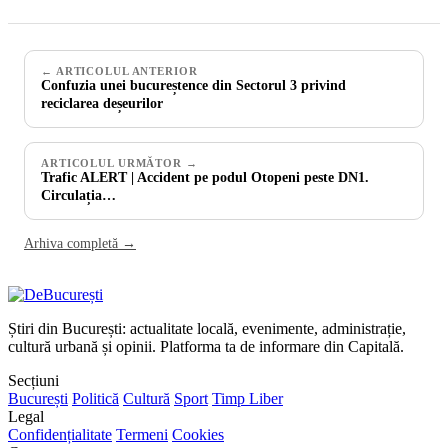
← ARTICOLUL ANTERIOR
Confuzia unei bucureștence din Sectorul 3 privind
reciclarea deșeurilor
ARTICOLUL URMĂTOR →
Trafic ALERT | Accident pe podul Otopeni peste DN1.
Circulația…
Arhiva completă →
Știri din București: actualitate locală, evenimente, administrație,
cultură urbană și opinii. Platforma ta de informare din Capitală.
Secțiuni
București
Politică
Cultură
Sport
Timp Liber
Legal
Confidențialitate
Termeni
Cookies