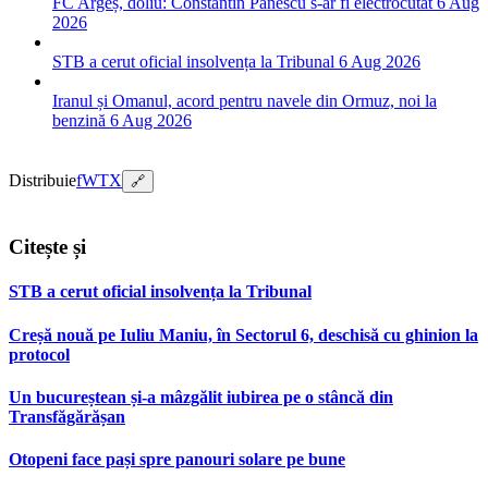
FC Argeș, doliu: Constantin Pănescu s-ar fi electrocutat
6 Aug
2026
STB a cerut oficial insolvența la Tribunal
6 Aug 2026
Iranul și Omanul, acord pentru navele din Ormuz, noi la
benzină
6 Aug 2026
Distribuie
f
W
T
X
🔗
Citește și
STB a cerut oficial insolvența la Tribunal
Creșă nouă pe Iuliu Maniu, în Sectorul 6, deschisă cu ghinion la
protocol
Un bucureștean și-a mâzgălit iubirea pe o stâncă din
Transfăgărășan
Otopeni face pași spre panouri solare pe bune