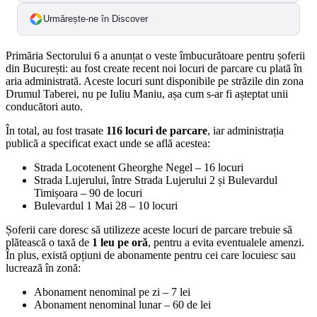
Urmărește-ne în Discover
Primăria Sectorului 6 a anunțat o veste îmbucurătoare pentru șoferii
din București: au fost create recent noi locuri de parcare cu plată în
aria administrată. Aceste locuri sunt disponibile pe străzile din zona
Drumul Taberei, nu pe Iuliu Maniu, așa cum s-ar fi așteptat unii
conducători auto.
În total, au fost trasate
116 locuri de parcare
, iar administrația
publică a specificat exact unde se află acestea:
Strada Locotenent Gheorghe Negel – 16 locuri
Strada Lujerului, între Strada Lujerului 2 și Bulevardul
Timișoara – 90 de locuri
Bulevardul 1 Mai 28 – 10 locuri
Șoferii care doresc să utilizeze aceste locuri de parcare trebuie să
plătească o taxă de
1 leu pe oră
, pentru a evita eventualele amenzi.
În plus, există opțiuni de abonamente pentru cei care locuiesc sau
lucrează în zonă:
Abonament nenominal pe zi – 7 lei
Abonament nenominal lunar – 60 de lei