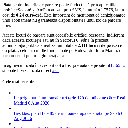
Plata pentru locurile de parcare poate fi efectuată prin aplicațiile
mobile eSector6 și AmParcat, sau prin SMS, la numărul 7576, la un
cost de
0,24 euro/oră
. Este important de menționat că achiziționarea
unui abonament nu garantează disponibilitatea unui loc de parcare
liber.
Aceste locuri de parcare sunt accesibile oricărei persoane, indiferent
dacă aceasta locuiește sau nu în Sectorul 6. Până în prezent,
administrația publică a realizat un total de
2.111 locuri de parcare
cu plată
, cele mai multe fiind situate pe Bulevardul Iuliu Maniu, un
loc cunoscut pentru aglomerația sa.
Imaginea utilizată în acest articol a fost preluata de pe site-ul
b365.ro
și poate fi vizualizată direct
aici
.
Cele mai recente
Leipzig anunță un transfer uriaș de 120 de milioane către Real
Madrid
6 Aug 2026
Beșiktaș, plan B de 85 de milioane după ce a ratat pe Salah
6
Aug 2026