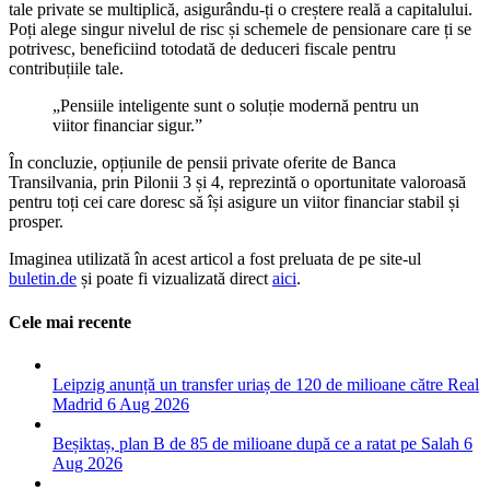
tale private se multiplică, asigurându-ți o creștere reală a capitalului.
Poți alege singur nivelul de risc și schemele de pensionare care ți se
potrivesc, beneficiind totodată de deduceri fiscale pentru
contribuțiile tale.
„Pensiile inteligente sunt o soluție modernă pentru un
viitor financiar sigur.”
În concluzie, opțiunile de pensii private oferite de Banca
Transilvania, prin Pilonii 3 și 4, reprezintă o oportunitate valoroasă
pentru toți cei care doresc să își asigure un viitor financiar stabil și
prosper.
Imaginea utilizată în acest articol a fost preluata de pe site-ul
buletin.de
și poate fi vizualizată direct
aici
.
Cele mai recente
Leipzig anunță un transfer uriaș de 120 de milioane către Real
Madrid
6 Aug 2026
Beșiktaș, plan B de 85 de milioane după ce a ratat pe Salah
6
Aug 2026