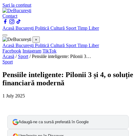
Sari la conținut
Contact
Acasă
București
Politică
Cultură
Sport
Timp Liber
×
Acasă
București
Politică
Cultură
Sport
Timp Liber
Facebook
Instagram
TikTok
Acasă
/
Sport
/
Pensiile inteligente: Pilonii 3…
Sport
Pensiile inteligente: Pilonii 3 și 4, o soluție
financiară modernă
1 July 2025
Adaugă-ne ca sursă preferată în Google
Urmărește-ne în Discover