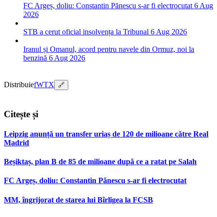
FC Argeș, doliu: Constantin Pănescu s-ar fi electrocutat
6 Aug
2026
STB a cerut oficial insolvența la Tribunal
6 Aug 2026
Iranul și Omanul, acord pentru navele din Ormuz, noi la
benzină
6 Aug 2026
Distribuie
f
W
T
X
🔗
Citește și
Leipzig anunță un transfer uriaș de 120 de milioane către Real
Madrid
Beșiktaș, plan B de 85 de milioane după ce a ratat pe Salah
FC Argeș, doliu: Constantin Pănescu s-ar fi electrocutat
MM, îngrijorat de starea lui Bîrligea la FCSB