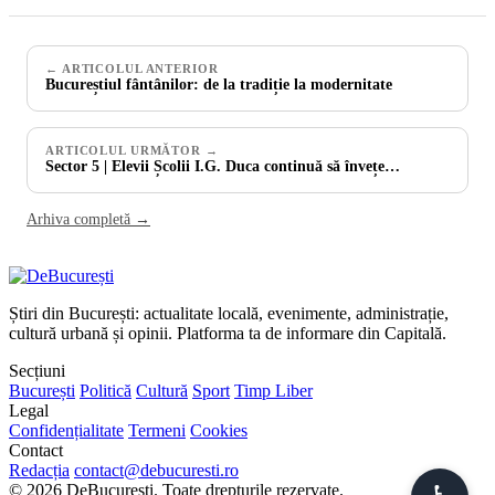
← ARTICOLUL ANTERIOR
Bucureștiul fântânilor: de la tradiție la modernitate
ARTICOLUL URMĂTOR →
Sector 5 | Elevii Școlii I.G. Duca continuă să învețe…
Arhiva completă →
Știri din București: actualitate locală, evenimente, administrație,
cultură urbană și opinii. Platforma ta de informare din Capitală.
Secțiuni
București
Politică
Cultură
Sport
Timp Liber
Legal
Confidențialitate
Termeni
Cookies
Contact
Redacția
contact@debucuresti.ro
© 2026 DeBucurești. Toate drepturile rezervate.