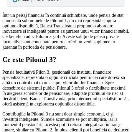
Într-un peisaj financiar în continuă schimbare, unde pensia de stat,
cunoscută sub numele de Pilonul 1, nu mai reprezintă singura
opțiune disponibilă, Banca Transilvania propune o abordare
inovatoare și inteligentă pentru asigurarea unui viitor financiar stabil.
Ce beneficii aduc Pilonii 3 și 4? Aceste soluții de pensii private
facultative sunt concepute pentru a oferi un venit suplimentar
garantat în perioada de pensionare.
Ce este Pilonul 3?
Pensia facultativă Pilon 3, gestionată de instituții financiare
specializate, reprezintă o opțiune crucială pentru cei care doresc să
aibă un control mai mare asupra viitorului lor financiar. Spre
deosebire de sistemul public, Pilonul 3 oferă o flexibilitate maximă
în alegerea schemelor de pensionare, adaptate profilului de risc al
fiecărui client. Banca Transilvania, prin intermediul specialiștilor săi,
oferă asistență în explorarea opțiunilor disponibile.
Contribuțiile la Pilonul 3 nu sunt doar simple economii, ci și
investiții inteligente. Sumele acumulate se pot multiplica, iar la
momentul pensionării, acestea pot fi retrase integral sau în tranșe
lunare, similar cu Pilonul 2. În plus, clienții pot beneficia de deduceri