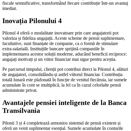
fiscale semnificative, transformând fiecare contribuție într-un avantaj
imediat.
Inovația Pilonului 4
Pilonul 4 oferă o modalitate inovatoare prin care angajatorii pot
valoriza și fideliza angajații. Aceste scheme de pensii suplimentare,
facultative, sunt finanțate de companie, ca o formă de stimulare
extra-salarială. Instituțiile bancare sprijină companiile în
implementarea acestor soluții moderne, aducând beneficii reciproce:
angajați motivați și un viitor financiar mai sigur pentru aceștia.
Pe parcursul timpului, clienții pot contribui direct la Pilonul 4, alături
de angajatori, consolidându-și astfel viitorul financiar. Contribuția
totală lunară este plafonată în funcție de venitul fiecăruia, iar sumele
acumulate în cont se multiplică, la fel ca în cazul celorlalte pensii
administrate privat.
Avantajele pensiei inteligente de la Banca
Transilvania
Pilonii 3 și 4 completează armonios sistemul de pensii existent și
oferă un venit suplimentar esențial. Sumele acumulate în conturile