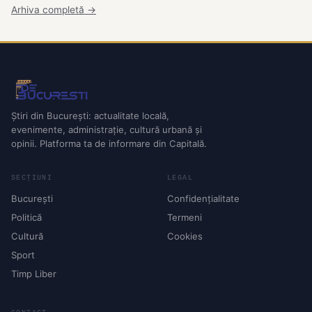
Arhiva completă →
Știri din București: actualitate locală,
evenimente, administrație, cultură urbană și
opinii. Platforma ta de informare din Capitală.
SECȚIUNI
LEGAL
București
Confidențialitate
Politică
Termeni
Cultură
Cookies
Sport
Timp Liber