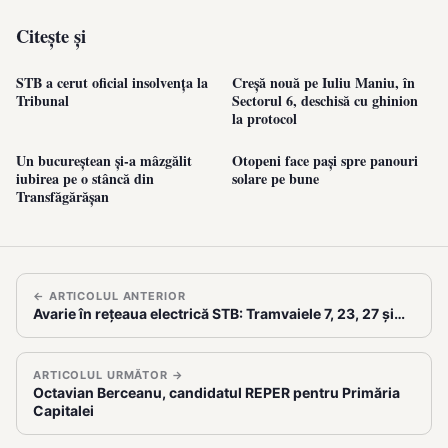
Citește și
STB a cerut oficial insolvența la
Creșă nouă pe Iuliu Maniu, în
Tribunal
Sectorul 6, deschisă cu ghinion
la protocol
Un bucureștean și-a mâzgălit
Otopeni face pași spre panouri
iubirea pe o stâncă din
solare pe bune
Transfăgărășan
← ARTICOLUL ANTERIOR
Avarie în rețeaua electrică STB: Tramvaiele 7, 23, 27 și…
ARTICOLUL URMĂTOR →
Octavian Berceanu, candidatul REPER pentru Primăria
Capitalei