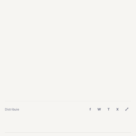
f
W
T
X
🔗
Distribuie