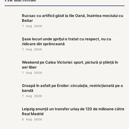
Rucsac cu artificii găsit la Ilie Oană, înaintea meciului cu
Beitar
7 Aug 2026
Șase locuri unde șprițul e tratat cu respect, nu cu
ridicare din sprânceană
7 Aug 2026
Weekend pe Calea Victoriei: sport, pictură și știință în
aer liber
7 Aug 2026
Groapă în asfalt pe Eroilor: circulația, restricționată pe o
bandă
7 Aug 2026
Leipzig anunță un transfer uriaș de 120 de milioane către
Real Madrid
6 Aug 2026