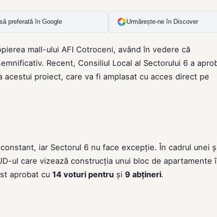
să preferată în Google
Urmărește-ne în Discover
opierea mall-ului AFI Cotroceni, având în vedere că
mnificativ. Recent, Consiliul Local al Sectorului 6 a apro
a acestui proiect, care va fi amplasat cu acces direct pe
 constant, iar Sectorul 6 nu face excepție. În cadrul unei 
PUD-ul care vizează construcția unui bloc de apartamente 
ost aprobat cu
14 voturi pentru
și
9 abțineri
.