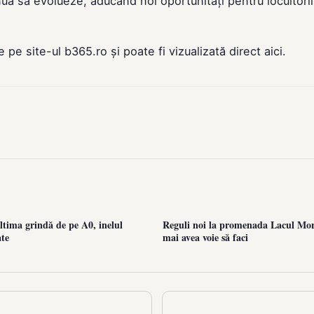
nuă să evolueze, aducând noi oportunități pentru locuitorii
de pe site-ul
b365.ro
și poate fi vizualizată direct
aici
.
ltima grindă de pe A0, inelul
Reguli noi la promenada Lacul Mori
ate
mai avea voie să faci