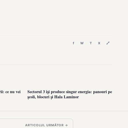
f
W
T
X
🔗
i: ce nu vei
Sectorul 3 își produce singur energia: panouri pe
școli, blocuri și Hala Laminor
ARTICOLUL URMĂTOR →