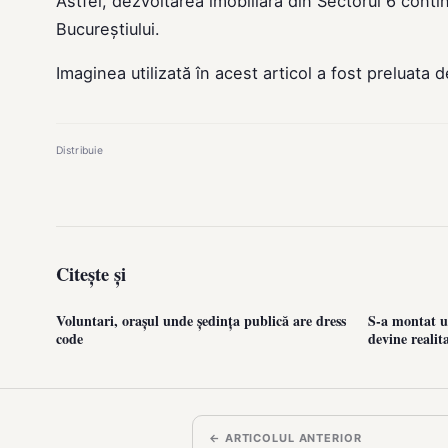
Astfel, dezvoltarea imobiliară din Sectorul 6 conti
Bucureștiului.
Imaginea utilizată în acest articol a fost preluata 
Distribuie
Citește și
Voluntari, orașul unde ședința publică are dress
S-a montat u
code
devine realit
← ARTICOLUL ANTERIOR