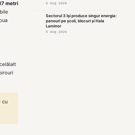
17 metri
6 Aug 2026
bile
Sectorul 3 își produce singur energia:
noua
panouri pe școli, blocuri și Hala
Laminor
6 Aug 2026
celălalt
irouri
e cu