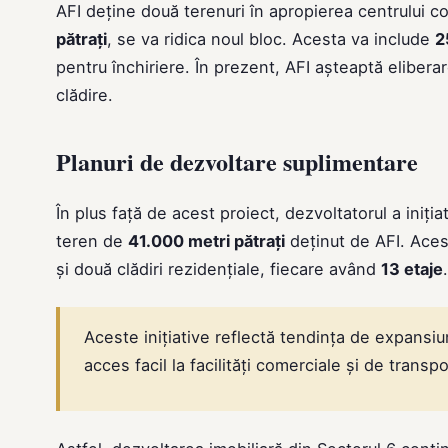
AFI deține două terenuri în apropierea centrului c
pătrați
, se va ridica noul bloc. Acesta va include
2
pentru închiriere. În prezent, AFI așteaptă eliberar
clădire.
Planuri de dezvoltare suplimentare
În plus față de acest proiect, dezvoltatorul a iniți
teren de
41.000 metri pătrați
deținut de AFI. Acest
și două clădiri rezidențiale, fiecare având
13 etaje
.
Aceste inițiative reflectă tendința de expansiun
acces facil la facilități comerciale și de transpo