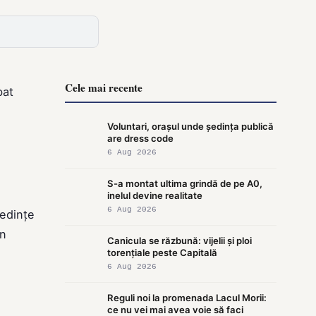
Cele mai recente
bat
Voluntari, orașul unde ședința publică
are dress code
6 Aug 2026
S-a montat ultima grindă de pe A0,
inelul devine realitate
6 Aug 2026
ședințe
în
Canicula se răzbună: vijelii și ploi
torențiale peste Capitală
6 Aug 2026
Reguli noi la promenada Lacul Morii:
ce nu vei mai avea voie să faci