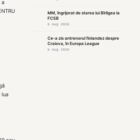
 a
„PENTRU
MM, îngrijorat de starea lui Bîrligea la
FCSB
6 Aug 2026
Ce-a zis antrenorul finlandez despre
Craiova, în Europa League
6 Aug 2026
gă
 lua
20 sau