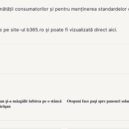
nătății consumatorilor și pentru menținerea standardelor
de pe site-ul
b365.ro
și poate fi vizualizată direct
aici
.
n și-a mâzgălit iubirea pe o stâncă
Otopeni face pași spre panouri sola
ărășan