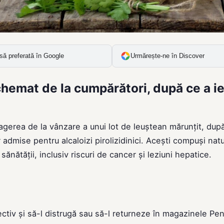
să preferată în Google
Urmărește-ne în Discover
chemat de la cumpărători, după ce a ie
gerea de la vânzare a unui lot de leuștean mărunțit, dup
 admise pentru alcaloizi pirolizidinici. Acești compuși natu
ănătății, inclusiv riscuri de cancer și leziuni hepatice.
ectiv și să-l distrugă sau să-l returneze în magazinele Pe