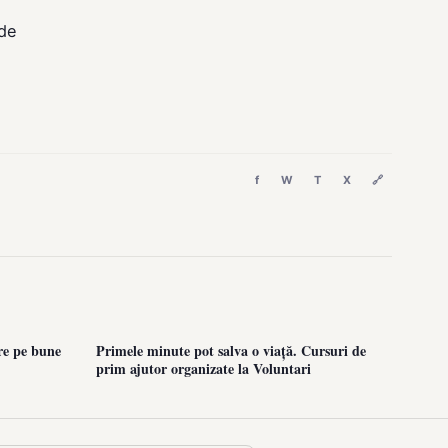
 de
f
W
T
X
🔗
re pe bune
Primele minute pot salva o viață. Cursuri de
prim ajutor organizate la Voluntari