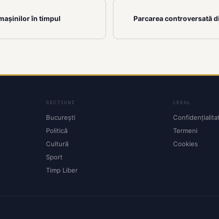
mașinilor în timpul
Parcarea controversată din
SECȚIUNI
LEGAL
București
Confidențialita
Politică
Termeni
Cultură
Cookies
Sport
Timp Liber