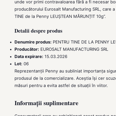
unde vor primi contravaloarea fără a fi necesar bon
producătorului Eurosalt Manufacturing SRL, care a 
TINE de la Penny LEUȘTEAN MĂRUNȚIT 10g”.
Detalii despre produs
Denumire produs:
PENTRU TINE DE LA PENNY L
Producător:
EUROSALT MANUFACTURING SRL
Data expirare:
15.03.2026
Lot:
06
Reprezentanții Penny au subliniat importanța sigu
produsul de la comercializare. Aceștia își cer scuz
măsuri pentru a evita astfel de situații în viitor.
Informații suplimentare
Consumatorii care au achiziționat acest produs po