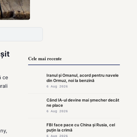
șit
Cele mai recente
Iranul și Omanul, acord pentru navele
ă ce
din Ormuz, noi la benzină
rali
6 Aug 2026
Când IA-ul devine mai șmecher decât
ne place
6 Aug 2026
FBI face pace cu China și Rusia, cel
nny,
puțin la crimă
6 Aug 2026