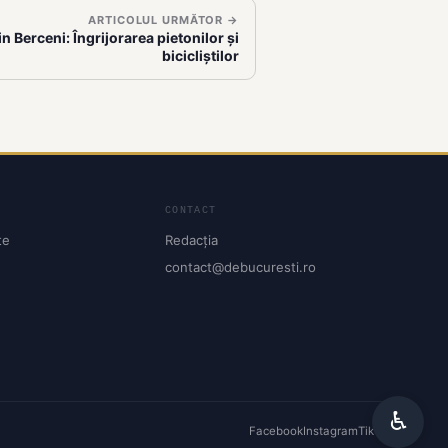
ARTICOLUL URMĂTOR →
 Berceni: Îngrijorarea pietonilor și
bicicliștilor
CONTACT
te
Redacția
contact@debucuresti.ro
♿︎
Facebook
Instagram
TikTok