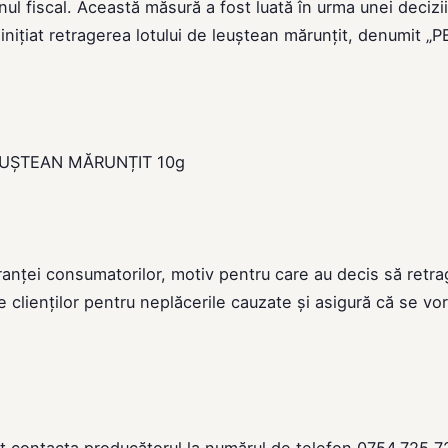
ul fiscal. Această măsură a fost luată în urma unei decizii
inițiat retragerea lotului de leuștean mărunțit, denumit 
EUȘTEAN MĂRUNȚIT 10g
ranței consumatorilor, motiv pentru care au decis să retra
e clienților pentru neplăcerile cauzate și asigură că se vor
t contacta producătorul la numărul de telefon 0754.725.7