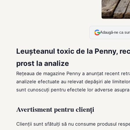
Adaugă-ne ca sur
Leușteanul toxic de la Penny, re
prost la analize
Rețeaua de magazine Penny a anunțat recent retra
analizele efectuate au relevat depășiri ale limitelor
sunt cunoscuți pentru efectele lor adverse asupra s
Avertisment pentru clienți
Clienții sunt sfătuiți să nu consume produsul resp