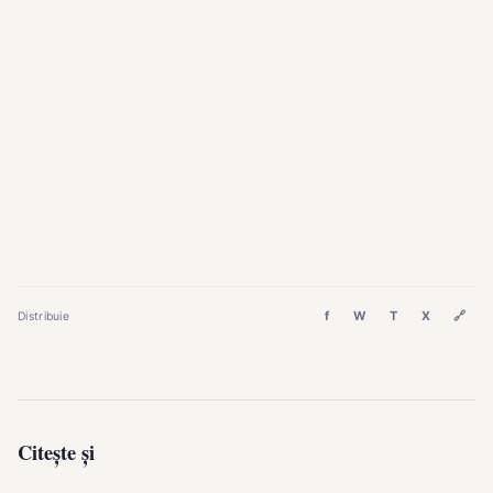
f
W
T
X
🔗
Distribuie
Citește și