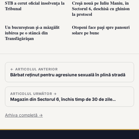
STB a cerut oficial insolvența la
Creșă nouă pe Iuliu Maniu, în
Tribunal
Sectorul 6, deschisă cu ghinion
la protocol
Un bucureștean și-a mâzgălit
Otopeni face pași spre panouri
iubirea pe o stâncă din
solare pe bune
Transfăgărășan
← ARTICOLUL ANTERIOR
Bărbat reținut pentru agresiune sexuală în plină stradă
ARTICOLUL URMĂTOR →
Magazin din Sectorul 6, închis timp de 30 de zile…
Arhiva completă →