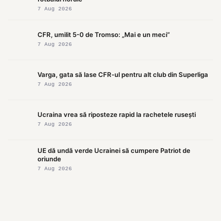
7 Aug 2026
CFR, umilit 5-0 de Tromso: „Mai e un meci”
7 Aug 2026
Varga, gata să lase CFR-ul pentru alt club din Superliga
7 Aug 2026
Ucraina vrea să riposteze rapid la rachetele rusești
7 Aug 2026
UE dă undă verde Ucrainei să cumpere Patriot de
oriunde
7 Aug 2026