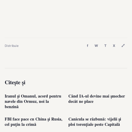
f
W
T
X
🔗
Distribuie
Citește și
Iranul și Omanul, acord pentru
Când IA-ul devine mai șmecher
navele din Ormuz, noi la
decât ne place
benzină
FBI face pace cu China și Rusia,
Canicula se răzbună: vijelii și
cel puțin la crimă
ploi torențiale peste Capitală