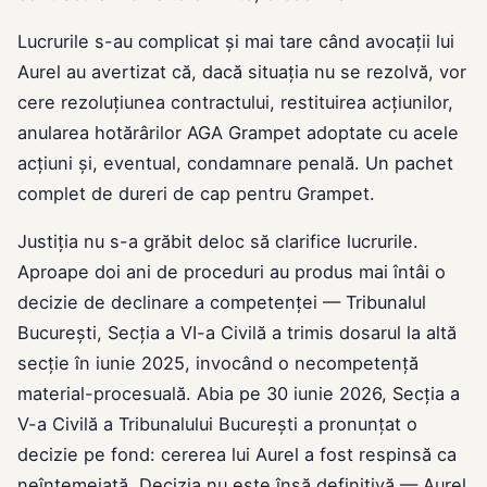
Lucrurile s-au complicat și mai tare când avocații lui
Aurel au avertizat că, dacă situația nu se rezolvă, vor
cere rezoluțiunea contractului, restituirea acțiunilor,
anularea hotărârilor AGA Grampet adoptate cu acele
acțiuni și, eventual, condamnare penală. Un pachet
complet de dureri de cap pentru Grampet.
Justiția nu s-a grăbit deloc să clarifice lucrurile.
Aproape doi ani de proceduri au produs mai întâi o
decizie de declinare a competenței — Tribunalul
București, Secția a VI-a Civilă a trimis dosarul la altă
secție în iunie 2025, invocând o necompetență
material-procesuală. Abia pe 30 iunie 2026, Secția a
V-a Civilă a Tribunalului București a pronunțat o
decizie pe fond: cererea lui Aurel a fost respinsă ca
neîntemeiată. Decizia nu este însă definitivă — Aurel