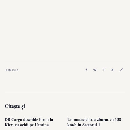
f
W
T
X
🔗
Distribuie
Citește și
DB Cargo deschide birou la
Un motociclist a zburat cu 138
Kiev, cu ochii pe Ucraina
km/h în Sectorul 1