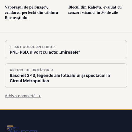
Vaporașul de pe Snagov,
Blocul din Rahova, evaluat cu
evadarea perfectă din căldura
senzori seismici în 50 de zile
Bucureștiului
← ARTICOLUL ANTERIOR
PNL-PSD, divorț cu acte: „miresele”
ARTICOLUL URMĂTOR →
Baschet 3×3, legende ale fotbalului și spectacol la
Circul Metropolitan
Arhiva completă →