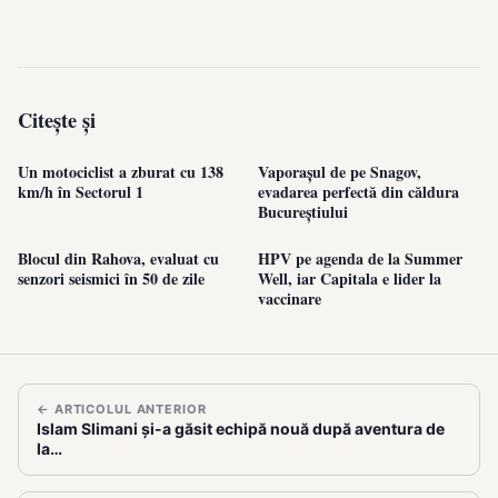
Citește și
Un motociclist a zburat cu 138
Vaporașul de pe Snagov,
km/h în Sectorul 1
evadarea perfectă din căldura
Bucureștiului
Blocul din Rahova, evaluat cu
HPV pe agenda de la Summer
senzori seismici în 50 de zile
Well, iar Capitala e lider la
vaccinare
← ARTICOLUL ANTERIOR
Islam Slimani și-a găsit echipă nouă după aventura de
la…