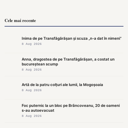
Cele mai recente
Inima de pe Transfăgărășan și scuza „n-a dat în nimeni”
8 Aug 2026
Anna, dragostea de pe Transfăgărășan, a costat un
bucureștean scump
8 Aug 2026
Artă de la patru colțuri ale lumii, la Mogoșoaia
8 Aug 2026
Foc puternic la un bloc pe Brâncoveanu, 20 de oameni
s-au autoevacuat
8 Aug 2026