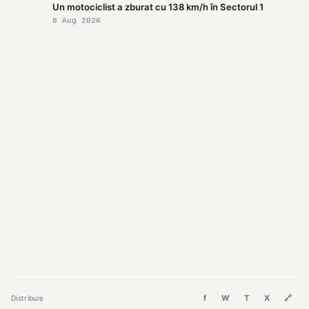
Un motociclist a zburat cu 138 km/h în Sectorul 1
8 Aug 2026
f
W
T
X
🔗
Distribuie