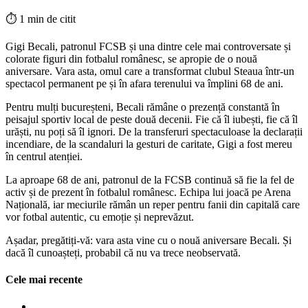
⏱
1 min de citit
Gigi Becali, patronul FCSB și una dintre cele mai controversate și
colorate figuri din fotbalul românesc, se apropie de o nouă
aniversare. Vara asta, omul care a transformat clubul Steaua într-un
spectacol permanent pe și în afara terenului va împlini 68 de ani.
Pentru mulți bucureșteni, Becali rămâne o prezență constantă în
peisajul sportiv local de peste două decenii. Fie că îl iubești, fie că îl
urăști, nu poți să îl ignori. De la transferuri spectaculoase la declarații
incendiare, de la scandaluri la gesturi de caritate, Gigi a fost mereu
în centrul atenției.
La aproape 68 de ani, patronul de la FCSB continuă să fie la fel de
activ și de prezent în fotbalul românesc. Echipa lui joacă pe Arena
Națională, iar meciurile rămân un reper pentru fanii din capitală care
vor fotbal autentic, cu emoție și neprevăzut.
Așadar, pregătiți-vă: vara asta vine cu o nouă aniversare Becali. Și
dacă îl cunoașteți, probabil că nu va trece neobservată.
Cele mai recente