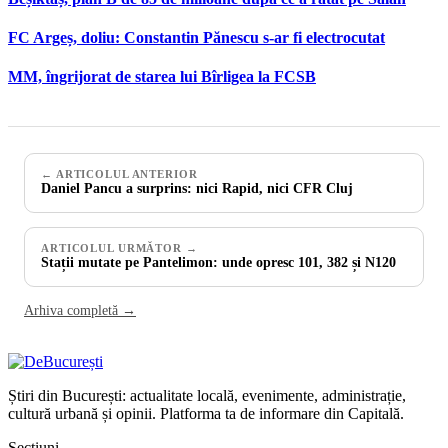
FC Argeș, doliu: Constantin Pănescu s-ar fi electrocutat
MM, îngrijorat de starea lui Bîrligea la FCSB
← ARTICOLUL ANTERIOR
Daniel Pancu a surprins: nici Rapid, nici CFR Cluj
ARTICOLUL URMĂTOR →
Stații mutate pe Pantelimon: unde opresc 101, 382 și N120
Arhiva completă →
Știri din București: actualitate locală, evenimente, administrație,
cultură urbană și opinii. Platforma ta de informare din Capitală.
Secțiuni