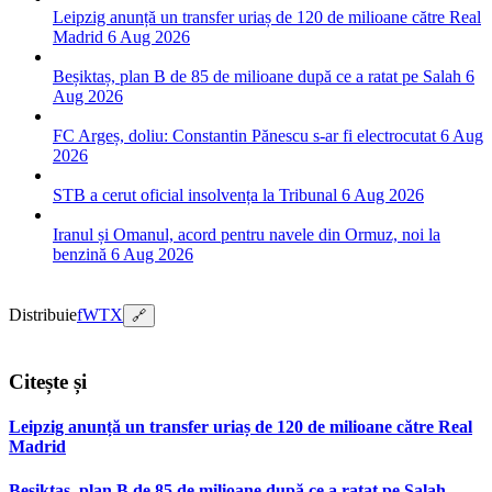
Leipzig anunță un transfer uriaș de 120 de milioane către Real
Madrid
6 Aug 2026
Beșiktaș, plan B de 85 de milioane după ce a ratat pe Salah
6
Aug 2026
FC Argeș, doliu: Constantin Pănescu s-ar fi electrocutat
6 Aug
2026
STB a cerut oficial insolvența la Tribunal
6 Aug 2026
Iranul și Omanul, acord pentru navele din Ormuz, noi la
benzină
6 Aug 2026
Distribuie
f
W
T
X
🔗
Citește și
Leipzig anunță un transfer uriaș de 120 de milioane către Real
Madrid
Beșiktaș, plan B de 85 de milioane după ce a ratat pe Salah