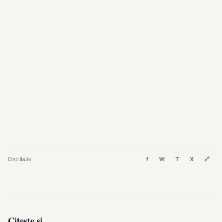
f
W
T
X
🔗
Distribuie
Citește și