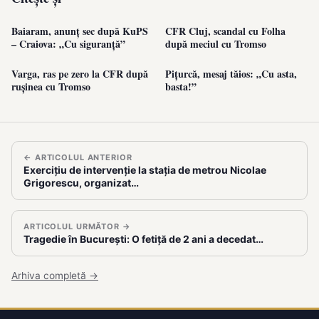
Baiaram, anunț sec după KuPS
CFR Cluj, scandal cu Folha
– Craiova: „Cu siguranță”
după meciul cu Tromso
Varga, ras pe zero la CFR după
Pițurcă, mesaj tăios: „Cu asta,
rușinea cu Tromso
basta!”
← ARTICOLUL ANTERIOR
Exercițiu de intervenție la stația de metrou Nicolae
Grigorescu, organizat…
ARTICOLUL URMĂTOR →
Tragedie în București: O fetiță de 2 ani a decedat…
Arhiva completă →