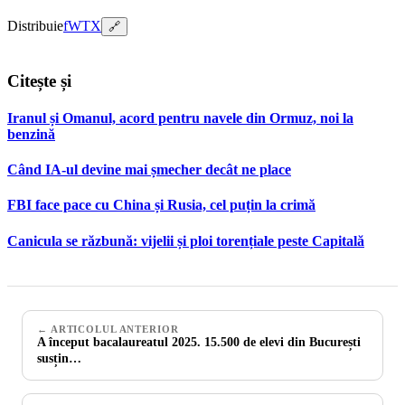
Distribuie
f
W
T
X
🔗
Citește și
Iranul și Omanul, acord pentru navele din Ormuz, noi la
benzină
Când IA-ul devine mai șmecher decât ne place
FBI face pace cu China și Rusia, cel puțin la crimă
Canicula se răzbună: vijelii și ploi torențiale peste Capitală
← ARTICOLUL ANTERIOR
A început bacalaureatul 2025. 15.500 de elevi din București
susțin…