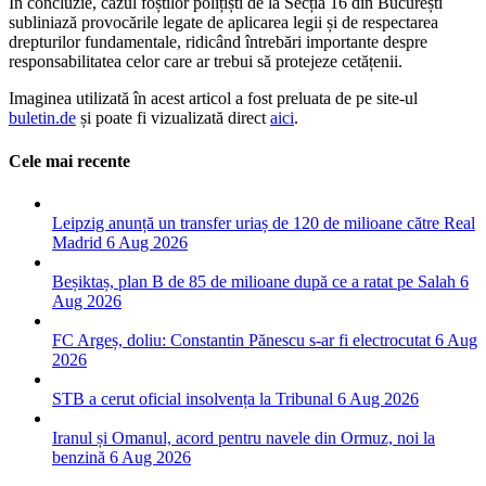
În concluzie, cazul foștilor polițiști de la Secția 16 din București
subliniază provocările legate de aplicarea legii și de respectarea
drepturilor fundamentale, ridicând întrebări importante despre
responsabilitatea celor care ar trebui să protejeze cetățenii.
Imaginea utilizată în acest articol a fost preluata de pe site-ul
buletin.de
și poate fi vizualizată direct
aici
.
Cele mai recente
Leipzig anunță un transfer uriaș de 120 de milioane către Real
Madrid
6 Aug 2026
Beșiktaș, plan B de 85 de milioane după ce a ratat pe Salah
6
Aug 2026
FC Argeș, doliu: Constantin Pănescu s-ar fi electrocutat
6 Aug
2026
STB a cerut oficial insolvența la Tribunal
6 Aug 2026
Iranul și Omanul, acord pentru navele din Ormuz, noi la
benzină
6 Aug 2026