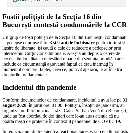
Fostii polițiști de la Secția 16 din
București contestă condamnările la CCR
Un grup de foști polițiști de la Secția 16 din București, condamnați
la pedepse cuprinse între
3 și 9 ani de închisoare
pentru tortură și
lipsire de libertate, își caută o cale de reducere a pedepselor prin
intermediul Curții Constituționale. Aceștia au depus o cerere de
neconstituționalitate, contestând o parte din sentința primită, care
include ca circumstanță agravantă faptul că erau înarmați în
momentul comiterii faptei, ceea ce, potrivit apărării, le-ar încălca
drepturile fundamentale.
Incidentul din pandemie
Conform documentelor de condamnare, incidentul a avut loc pe
31
august 2020
, în jurul orei 01:00. Polițiștii, însoțiți de jandarmi, au
organizat un filtru în zona străzii Calea Șerban Vodă din București,
unde au fost abordați de doi tineri care le-au atras atenția că nu
poartă măști de protecție în contextul pandemiei de COVID-19.
În replică, unul dintre agenți a reacționat agresiv, iar ceilalți polițiști,