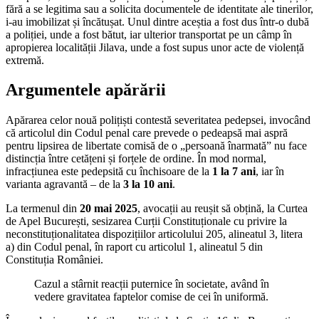
fără a se legitima sau a solicita documentele de identitate ale tinerilor,
i-au imobilizat și încătușat. Unul dintre aceștia a fost dus într-o dubă
a poliției, unde a fost bătut, iar ulterior transportat pe un câmp în
apropierea localității Jilava, unde a fost supus unor acte de violență
extremă.
Argumentele apărării
Apărarea celor nouă polițiști contestă severitatea pedepsei, invocând
că articolul din Codul penal care prevede o pedeapsă mai aspră
pentru lipsirea de libertate comisă de o „persoană înarmată” nu face
distincția între cetățeni și forțele de ordine. În mod normal,
infracțiunea este pedepsită cu închisoare de la
1 la 7 ani
, iar în
varianta agravantă – de la
3 la 10 ani
.
La termenul din
20 mai 2025
, avocații au reușit să obțină, la Curtea
de Apel București, sesizarea Curții Constituționale cu privire la
neconstituționalitatea dispozițiilor articolului 205, alineatul 3, litera
a) din Codul penal, în raport cu articolul 1, alineatul 5 din
Constituția României.
Cazul a stârnit reacții puternice în societate, având în
vedere gravitatea faptelor comise de cei în uniformă.