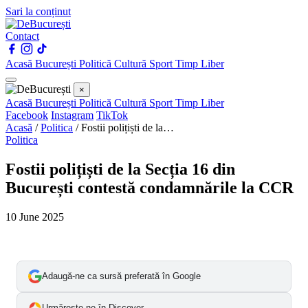
Sari la conținut
Contact
Acasă
București
Politică
Cultură
Sport
Timp Liber
×
Acasă
București
Politică
Cultură
Sport
Timp Liber
Facebook
Instagram
TikTok
Acasă
/
Politica
/
Fostii polițiști de la…
Politica
Fostii polițiști de la Secția 16 din
București contestă condamnările la CCR
10 June 2025
Adaugă-ne ca sursă preferată în Google
Urmărește-ne în Discover