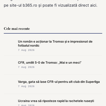
pe site-ul
b365.ro
și poate fi vizualizată direct
aici
.
Cele mai recente
Un român e acționar la Tromso și e impresionat de
fotbalul nordic
7 Aug 2026
CFR, umilit 5-0 de Tromso: „Mai e un meci”
7 Aug 2026
Varga, gata să lase CFR-ul pentru alt club din Superliga
7 Aug 2026
Ucraina vrea să riposteze rapid la rachetele rusești
7 Aug 2026