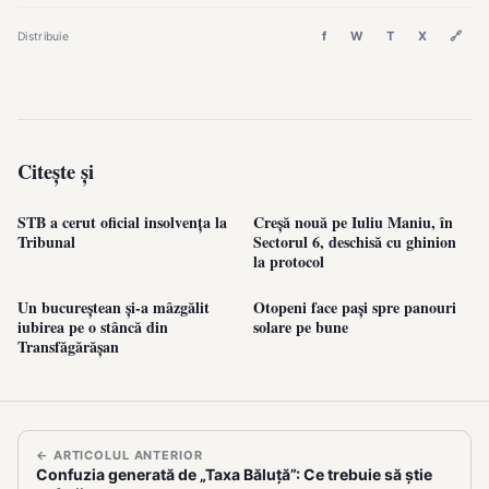
f
W
T
X
🔗
Distribuie
Citește și
STB a cerut oficial insolvența la
Creșă nouă pe Iuliu Maniu, în
Tribunal
Sectorul 6, deschisă cu ghinion
la protocol
Un bucureștean și-a mâzgălit
Otopeni face pași spre panouri
iubirea pe o stâncă din
solare pe bune
Transfăgărășan
← ARTICOLUL ANTERIOR
Confuzia generată de „Taxa Băluță”: Ce trebuie să știe