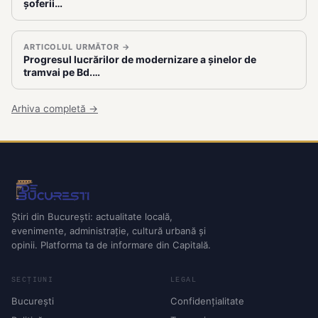
șoferii…
ARTICOLUL URMĂTOR →
Progresul lucrărilor de modernizare a șinelor de
tramvai pe Bd.…
Arhiva completă →
Știri din București: actualitate locală,
evenimente, administrație, cultură urbană și
opinii. Platforma ta de informare din Capitală.
SECȚIUNI
LEGAL
București
Confidențialitate