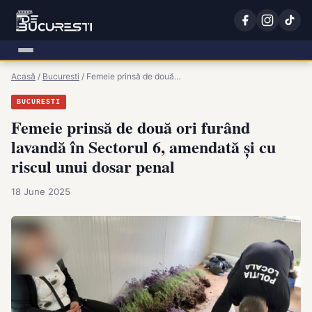
Acasă
/
Bucuresti
/
Femeie prinsă de două…
BUCURESTI
Femeie prinsă de două ori furând
lavandă în Sectorul 6, amendată și cu
riscul unui dosar penal
18 June 2025