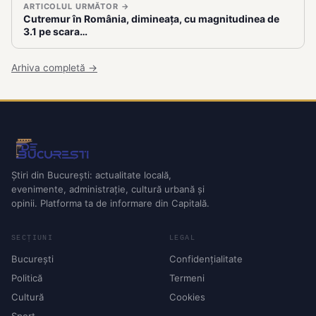
ARTICOLUL URMĂTOR →
Cutremur în România, dimineața, cu magnitudinea de
3.1 pe scara…
Arhiva completă →
Știri din București: actualitate locală,
evenimente, administrație, cultură urbană și
opinii. Platforma ta de informare din Capitală.
SECȚIUNI
LEGAL
București
Confidențialitate
Politică
Termeni
Cultură
Cookies
Sport