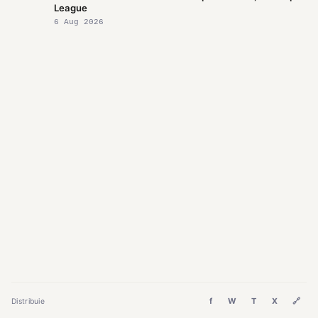
League
6 Aug 2026
f
W
T
X
🔗
Distribuie