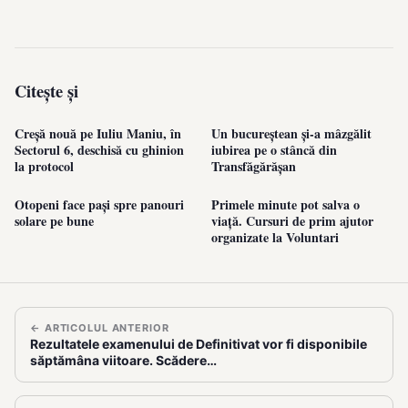
Citește și
Creșă nouă pe Iuliu Maniu, în
Un bucureștean și-a mâzgălit
Sectorul 6, deschisă cu ghinion
iubirea pe o stâncă din
la protocol
Transfăgărășan
Otopeni face pași spre panouri
Primele minute pot salva o
solare pe bune
viață. Cursuri de prim ajutor
organizate la Voluntari
← ARTICOLUL ANTERIOR
Rezultatele examenului de Definitivat vor fi disponibile
săptămâna viitoare. Scădere…