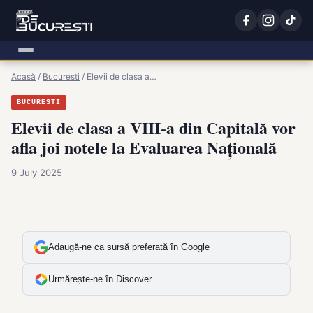
Acasă
/
Bucuresti
/
Elevii de clasa a…
BUCURESTI
Elevii de clasa a VIII-a din Capitală vor
afla joi notele la Evaluarea Națională
9 July 2025
Adaugă-ne ca sursă preferată în Google
Urmărește-ne în Discover