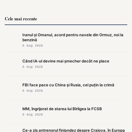
Cele mai recente
Iranul și Omanul, acord pentru navele din Ormuz, noi la
benzină
6 Aug 2026
Când IA-ul devine mai șmecher decât ne place
6 Aug 2026
FBI face pace cu China și Rusia, cel puțin la crimă
6 Aug 2026
MM, îngrijorat de starea lui Bîrligea la FCSB
6 Aug 2026
Ce-a zis antrenorul finlandez despre Craiova, în Europa