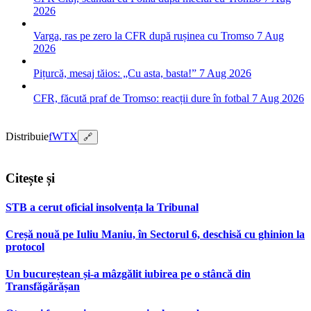
2026
Varga, ras pe zero la CFR după rușinea cu Tromso
7 Aug
2026
Pițurcă, mesaj tăios: „Cu asta, basta!”
7 Aug 2026
CFR, făcută praf de Tromso: reacții dure în fotbal
7 Aug 2026
Distribuie
f
W
T
X
🔗
Citește și
STB a cerut oficial insolvența la Tribunal
Creșă nouă pe Iuliu Maniu, în Sectorul 6, deschisă cu ghinion la
protocol
Un bucureștean și-a mâzgălit iubirea pe o stâncă din
Transfăgărășan