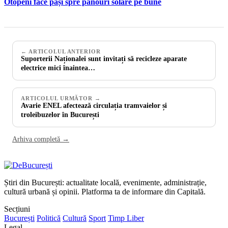
Otopeni face pași spre panouri solare pe bune
← ARTICOLUL ANTERIOR
Suporterii Naționalei sunt invitați să recicleze aparate
electrice mici înaintea…
ARTICOLUL URMĂTOR →
Avarie ENEL afectează circulația tramvaielor și
troleibuzelor în București
Arhiva completă →
Știri din București: actualitate locală, evenimente, administrație,
cultură urbană și opinii. Platforma ta de informare din Capitală.
Secțiuni
București
Politică
Cultură
Sport
Timp Liber
Legal