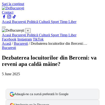
Sari la conținut
Contact
Acasă
București
Politică
Cultură
Sport
Timp Liber
×
Acasă
București
Politică
Cultură
Sport
Timp Liber
Facebook
Instagram
TikTok
Acasă
/
Bucuresti
/
Dezbaterea locuitorilor din Berceni:…
Bucuresti
Dezbaterea locuitorilor din Berceni: va
reveni apa caldă mâine?
5 June 2025
Adaugă-ne ca sursă preferată în Google
Urmărește-ne în Discover