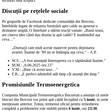
locuitori sunt sceptici.
Discuții pe rețelele sociale
Pe grupurile de Facebook dedicate comunității din Berceni,
întrebările legate de reluarea furnizării apei calde au generat o
dezbatere amplă. O întrebare a stârnit reacții variate: „Bună seara,
are cineva idee când dau drumu la apă caldă? E inadmisibil așa
ceva…”
„Durează cam mult aceste manevre pentru depistarea
avariei. Înainte de ’89 nu se întâmpla așa ceva.” – A.P.
W.S.: „A fost anunțată întreruperea cu o săptămână înainte.”
M.M.: „6.06.2025 ora 23”
V.M.: „Bine că avem taxe…”
F.B.: „E perfect admisibil atât timp cât anunță din timp.”
Promisiunile Termoenergetica
Compania Municipală Termoenergetica București a anunțat că unele
blocuri din Berceni vor primi apă caldă începând cu
5 iunie
, la orele
menționate anterior. Totuși, termenul oficial pentru remedierea
completă a problemelor este stabilit pentru
6 iunie
, ora
23:30
.