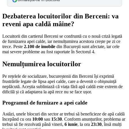
Dezbaterea locuitorilor din Berceni: va
reveni apa caldă mâine?
Locuitorii din cartierul Berceni se confruntă cu o nouă criză legată
de furnizarea apei calde, iar nemulțumirea acestora crește pe zi ce
trece. Peste
2.100 de imobile
din București sunt afectate, iar cele
mai severe probleme au fost raportate în Sectorul 4.
Nemulțumirea locuitorilor
Pe rețelele de socializare, bucureștenii din Berceni își exprimă
frustrările legate de lipsa apei calde, care a devenit o obișnuință
neplăcută. Aceștia subliniază că viața fără apă caldă este extrem de
dificilă și că adaptarea la apă rece nu se face ușor.
Programul de furnizare a apei calde
Astăzi, unele blocuri din sector ar trebui să beneficieze de apă caldă
începând cu ora
10:00
sau
15:30
. Conform anunțurilor, problema ar
trebui să fie rezolvată până vineri,
6 iunie
, la ora
23:30
, însă mulți