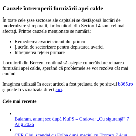
Cauzele întreruperii furnizării apei calde
În toate cele șase sectoare ale capitalei se desfășoară lucrări de
modernizare și reparații, iar locuitorii din Sectorul 4 sunt cei mai
afectați. Printre cauzele menționate se numără:
Remedierea avariei circuitului primar
Lucrări de sectorizare pentru depistarea avariei
Întreținerea rețelei primare
Locuitorii din Berceni continuă să aștepte cu nerăbdare reluarea
furnizării apei calde, sperând că problemele se vor rezolva cât mai
curând.
Imaginea utilizată în acest articol a fost preluata de pe site-ul
b365.ro
și poate fi vizualizată direct
aici
.
Cele mai recente
Baiaram, anunț sec după KuPS – Craiova: „Cu siguranță”
7
Aug 2026
CFR Cluj, scandal cu Folha după meciul cu Tromso
7 Aug