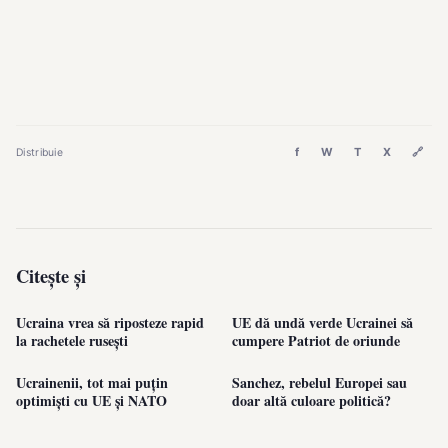
f
W
T
X
🔗
Distribuie
Citește și
Ucraina vrea să riposteze rapid
UE dă undă verde Ucrainei să
la rachetele rusești
cumpere Patriot de oriunde
Ucrainenii, tot mai puțin
Sanchez, rebelul Europei sau
optimiști cu UE și NATO
doar altă culoare politică?