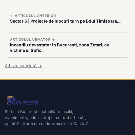
← ARTICOLUL ANTERIOR
Sector 6 | Proiecte de blocuri turn pe Bdul Timișoara,…
ARTICOLUL URMĂTOR →
Incendiu devastator în București, zona Zețari, cu
victime și trafic…
Arhiva completă →
Știri din București: actualitate locală,
evenimente, administrație, cultură urbană și
opinii. Platforma ta de informare din Capitală.