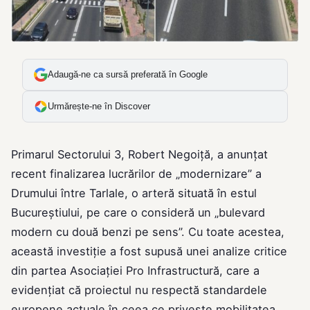
Adaugă-ne ca sursă preferată în Google
Urmărește-ne în Discover
Primarul Sectorului 3, Robert Negoiță, a anunțat
recent finalizarea lucrărilor de „modernizare” a
Drumului între Tarlale, o arteră situată în estul
Bucureștiului, pe care o consideră un „bulevard
modern cu două benzi pe sens”. Cu toate acestea,
această investiție a fost supusă unei analize critice
din partea Asociației Pro Infrastructură, care a
evidențiat că proiectul nu respectă standardele
europene actuale în ceea ce privește mobilitatea