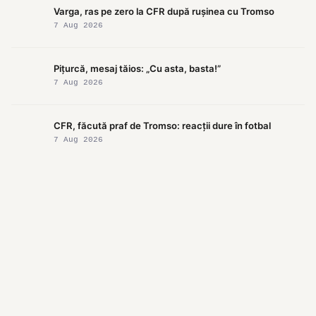
Varga, ras pe zero la CFR după rușinea cu Tromso
7 Aug 2026
Pițurcă, mesaj tăios: „Cu asta, basta!”
7 Aug 2026
CFR, făcută praf de Tromso: reacții dure în fotbal
7 Aug 2026