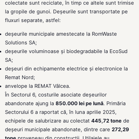
colectate sunt reciclate, în timp ce altele sunt trimise
la gropile de gunoi. Deșeurile sunt transportate pe
fluxuri separate, astfel:
deșeurile municipale amestecate la RomWaste
Solutions SA;
deșeurile voluminoase și biodegradabile la EcoSud
SA;
deșeuri din echipamente electrice și electronice la
Remat Nord;
anvelope la REMAT Vâlcea.
În Sectorul 6, costurile asociate deșeurilor
abandonate ajung la
850.000 lei pe lună
. Primăria
Sectorului 6 a raportat că, în luna aprilie 2025,
echipele de salubrizare au colectat
445,72 tone
de
deșeuri municipale abandonate, dintre care
272,29
tone
proveneau din construcții. Utilajele au