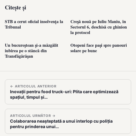
Citește și
STB a cerut oficial insolvența la
Creșă nouă pe Iuliu Maniu, în
Tribunal
Sectorul 6, deschisă cu ghinion
la protocol
Un bucureștean și-a mâzgălit
Otopeni face pași spre panouri
iubirea pe o stâncă din
solare pe bune
Transfăgărășan
← ARTICOLUL ANTERIOR
Inovații pentru food truck-uri: Plita care optimizează
spațiul, timpul și…
ARTICOLUL URMĂTOR →
Colaborarea neașteptată a unui interlop cu poliția
pentru prinderea unui…