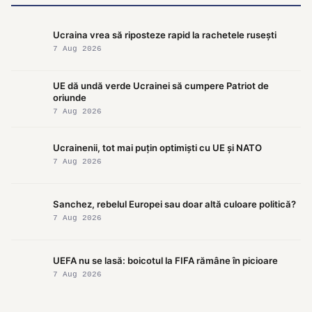
Ucraina vrea să riposteze rapid la rachetele rusești
7 Aug 2026
UE dă undă verde Ucrainei să cumpere Patriot de
oriunde
7 Aug 2026
Ucrainenii, tot mai puțin optimiști cu UE și NATO
7 Aug 2026
Sanchez, rebelul Europei sau doar altă culoare politică?
7 Aug 2026
UEFA nu se lasă: boicotul la FIFA rămâne în picioare
7 Aug 2026