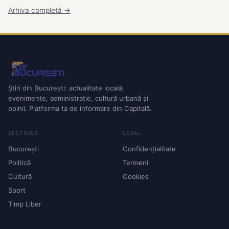
Arhiva completă →
Știri din București: actualitate locală,
evenimente, administrație, cultură urbană și
opinii. Platforma ta de informare din Capitală.
SECȚIUNI
LEGAL
București
Confidențialitate
Politică
Termeni
Cultură
Cookies
Sport
Timp Liber