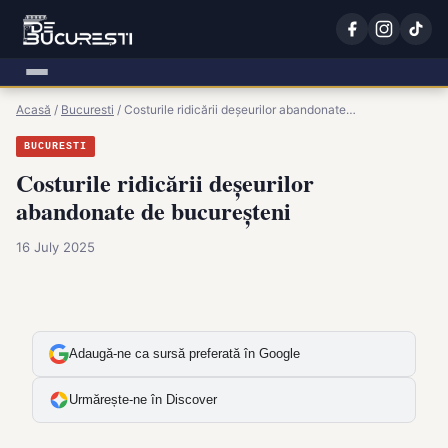
Acasă
/
Bucuresti
/
Costurile ridicării deșeurilor abandonate…
BUCURESTI
Costurile ridicării deșeurilor
abandonate de bucureșteni
16 July 2025
Adaugă-ne ca sursă preferată în Google
Urmărește-ne în Discover