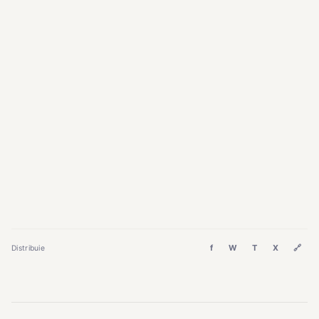
f
W
T
X
🔗
Distribuie