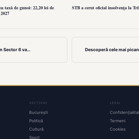
ea taxă de gunoi: 22,20 lei de
STB a cerut oficial insolvența la Tr
 2027
in Sector 6 va…
Descoperă cele mai pican
SECȚIUNI
LEGAL
București
Confidențialita
Politică
Termeni
Cultură
Cookies
Sport