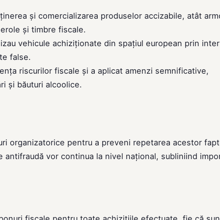
deținerea și comercializarea produselor accizabile, atât ar
role și timbre fiscale.
izau vehicule achiziționate din spațiul european prin inte
te false.
ța riscurilor fiscale și a aplicat amenzi semnificative,
i și băuturi alcoolice.
uri organizatorice pentru a preveni repetarea acestor fapt
 antifraudă vor continua la nivel național, subliniind impo
bonuri fiscale pentru toate achizițiile efectuate, fie că sun