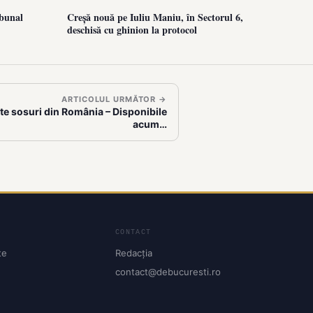
ibunal
Creșă nouă pe Iuliu Maniu, în Sectorul 6,
deschisă cu ghinion la protocol
ARTICOLUL URMĂTOR →
te sosuri din România – Disponibile
acum…
CONTACT
te
Redacția
contact@debucuresti.ro