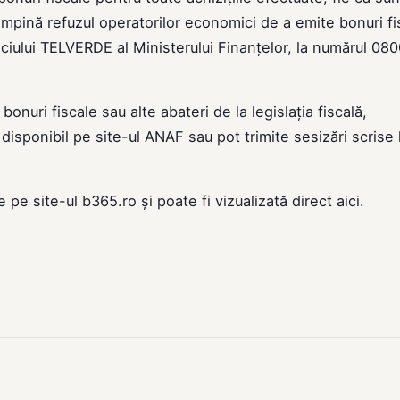
tâmpină refuzul operatorilor economici de a emite bonuri fi
iciului TELVERDE al Ministerului Finanțelor, la numărul 08
nuri fiscale sau alte abateri de la legislația fiscală,
disponibil pe site-ul ANAF sau pot trimite sesizări scrise 
de pe site-ul
b365.ro
și poate fi vizualizată direct
aici
.