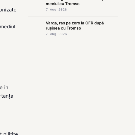
meciul cu Tromso
monizate
7 Aug 2026
Varga, ras pe zero la CFR după
rmediul
rușinea cu Tromso
7 Aug 2026
e în
rtanța
t plătite