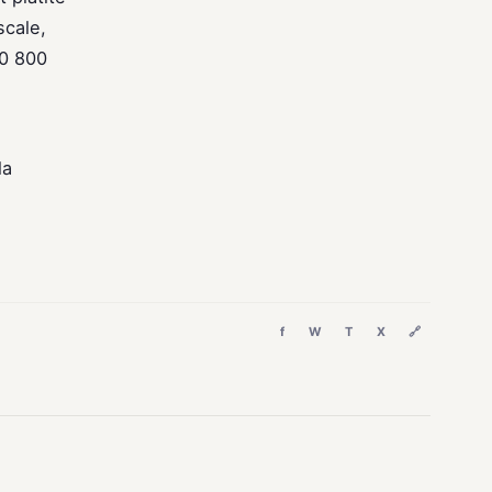
scale,
00 800
la
f
W
T
X
🔗