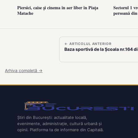
Piersici, caise și cinema în aer liber în Piața
Sectorul 1 vr
Matache
persoană din
← ARTICOLUL ANTERIOR
Baza sportivă de la Școala nr.164 d
Arhiva completă →
Știri din București: actualitate locală,
evenimente, administrație, cultură urbană și
opinii. Platforma ta de informare din Capitală.