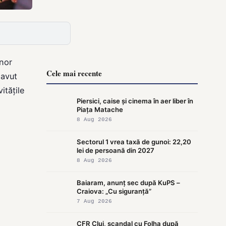
unor
Cele mai recente
 avut
itățile
Piersici, caise și cinema în aer liber în
Piața Matache
8 Aug 2026
Sectorul 1 vrea taxă de gunoi: 22,20
lei de persoană din 2027
8 Aug 2026
Baiaram, anunț sec după KuPS –
Craiova: „Cu siguranță”
7 Aug 2026
CFR Cluj, scandal cu Folha după