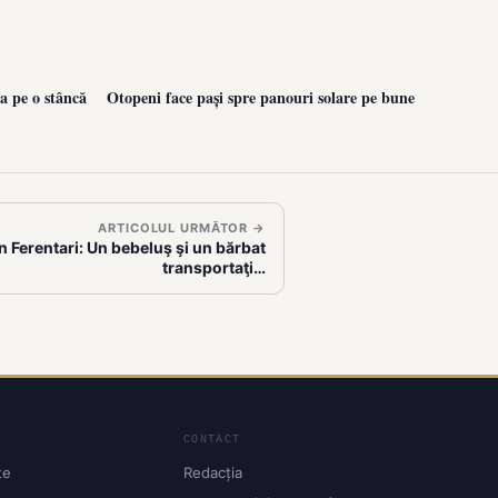
a pe o stâncă
Otopeni face pași spre panouri solare pe bune
ARTICOLUL URMĂTOR →
n Ferentari: Un bebeluş şi un bărbat
transportaţi…
CONTACT
te
Redacția