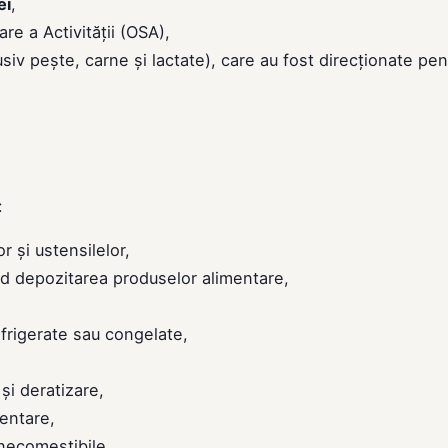
ei
,
e a Activității (OSA),
usiv pește, carne și lactate), care au fost direcționate pen
:
r și ustensilelor,
nd depozitarea produselor alimentare,
efrigerate sau congelate,
și deratizare,
entare,
necomestibile.