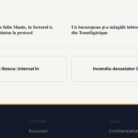
 Iuliu Maniu, în Sectorul 6,
Un bucureștean și-a mâzgălit iubire
hinion la protocol
din Transfăgărășan
 Iliescu: internat în
Incendiu devastator î
SECȚIUNI
LEGAL
București
Confidențialita