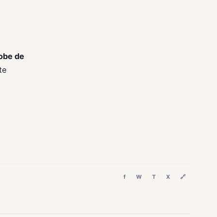
obe de
te
f
W
T
X
🔗