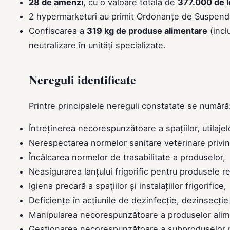
28 de amenzi
, cu o valoare totală de
377.000 de l
2 hypermarketuri au primit Ordonanțe de Suspendar
Confiscarea a
319 kg de produse alimentare
(incl
neutralizare în unități specializate.
Nereguli identificate
Printre principalele nereguli constatate se numără
Întreținerea necorespunzătoare a spațiilor, utilajelo
Nerespectarea normelor sanitare veterinare privi
Încălcarea normelor de trasabilitate a produselor,
Neasigurarea lanțului frigorific pentru produsele r
Igiena precară a spațiilor și instalațiilor frigorifice,
Deficiențe în acțiunile de dezinfecție, dezinsecție 
Manipularea necorespunzătoare a produselor alim
Gestionarea necorespunzătoare a subproduselor 