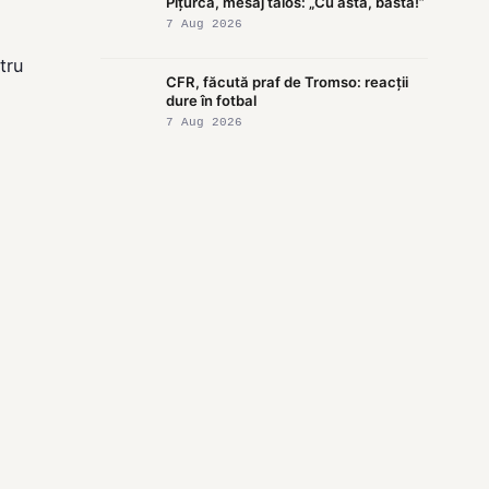
Pițurcă, mesaj tăios: „Cu asta, basta!”
7 Aug 2026
tru
CFR, făcută praf de Tromso: reacții
dure în fotbal
7 Aug 2026