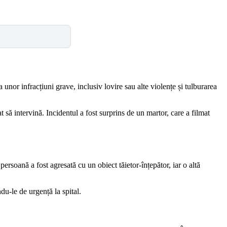
a unor infracțiuni grave, inclusiv lovire sau alte violențe și tulburarea
t să intervină. Incidentul a fost surprins de un martor, care a filmat
persoană a fost agresată cu un obiect tăietor-înțepător, iar o altă
du-le de urgență la spital.