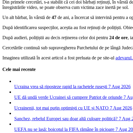
Din primele cercetări, s-a stabilit că cei doi bărbați reținuți, în vârstă 
înregistrările video, se poate observa cum victima zace inertă pe sol.
Un alt bărbat, în vârstă de
47
de ani, a încercat să intervină pentru a op
După identificarea suspecților, aceștia au fost reținuți de polițiști. Obie
După audieri, polițiștii au decis reținerea celor doi pentru
24 de ore
, 
Cercetările continuă sub supravegherea Parchetului de pe lângă Judecător
Imaginea utilizată în acest articol a fost preluata de pe site-ul
adevarul.
Cele mai recente
Ucraina vrea să riposteze rapid la rachetele rusești
7 Aug 2026
UE dă undă verde Ucrainei să cumpere Patriot de oriunde
7 Au
Ucrainenii, tot mai puțin optimiști cu UE și NATO
7 Aug 2026
Sanchez, rebelul Europei sau doar altă culoare politică?
7 Aug 
UEFA nu se lasă: boicotul la FIFA rămâne în picioare
7 Aug 2