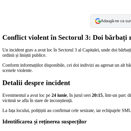
Adaugă-ne ca sur
Conflict violent în Sectorul 3: Doi bărbați
Un incident grav a avut loc în Sectorul 3 al Capitalei, unde doi bărbați a
ordinii și liniștii publice.
Conform informațiilor disponibile, cei doi indivizi au agresat un alt bărb
scenele violente.
Detalii despre incident
Evenimentul a avut loc pe
24 iunie
, în jurul orei
20:15
, într-un parc 
victimă se afla în stare de inconștiență.
La fața locului, polițiștii au confirmat cele sesizate, iar echipajele S
Identificarea și reținerea suspecților