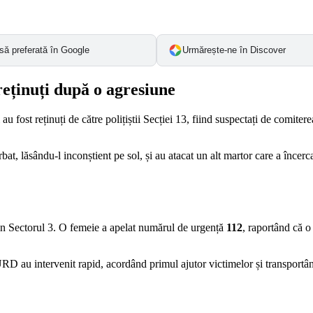
să preferată în Google
Urmărește-ne în Discover
 reținuți după o agresiune
u fost reținuți de către polițiștii Secției 13, fiind suspectați de comitere
at, lăsându-l inconștient pe sol, și au atacat un alt martor care a încerca
din Sectorul 3. O femeie a apelat numărul de urgență
112
, raportând că o 
MURD au intervenit rapid, acordând primul ajutor victimelor și transportân