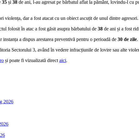
de
35
și
38
de ani, l-au agresat pe bărbatul aflat la pământ, lovindu-l cu p
ri violența, dar a fost atacat cu un obiect ascuțit de unul dintre agresori.
ctul folosit în atac a fost găsit asupra bărbatului de
38
de ani și a fost ri
iar instanța a dispus arestarea preventivă pentru o perioadă de
30 de zile
.
ia Sectorului 3, având în vedere infracțiunile de lovire sau alte violențe 
ro
și poate fi vizualizată direct
aici
.
g 2026
2026
026