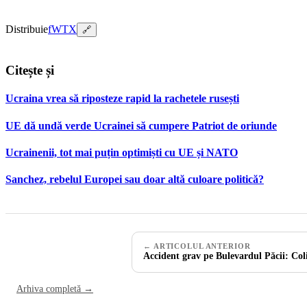
Distribuie
f
W
T
X
🔗
Citește și
Ucraina vrea să riposteze rapid la rachetele rusești
UE dă undă verde Ucrainei să cumpere Patriot de oriunde
Ucrainenii, tot mai puțin optimiști cu UE și NATO
Sanchez, rebelul Europei sau doar altă culoare politică?
← ARTICOLUL ANTERIOR
Accident grav pe Bulevardul Păcii: Col
Arhiva completă →