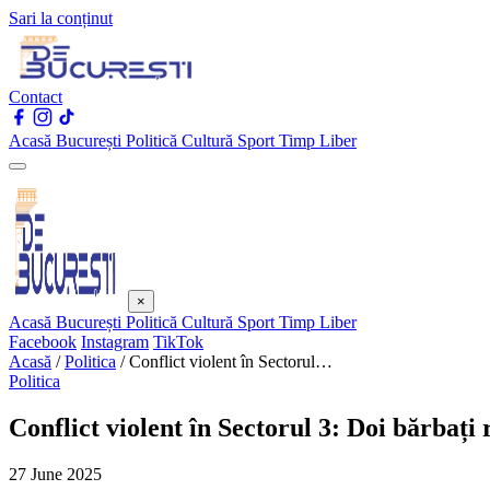
Sari la conținut
Contact
Acasă
București
Politică
Cultură
Sport
Timp Liber
×
Acasă
București
Politică
Cultură
Sport
Timp Liber
Facebook
Instagram
TikTok
Acasă
/
Politica
/
Conflict violent în Sectorul…
Politica
Conflict violent în Sectorul 3: Doi bărbați
27 June 2025