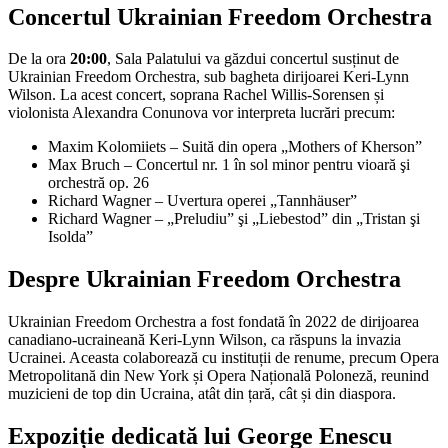
Concertul Ukrainian Freedom Orchestra
De la ora
20:00
, Sala Palatului va găzdui concertul susținut de
Ukrainian Freedom Orchestra, sub bagheta dirijoarei Keri-Lynn
Wilson. La acest concert, soprana Rachel Willis-Sorensen și
violonista Alexandra Conunova vor interpreta lucrări precum:
Maxim Kolomiiets – Suită din opera „Mothers of Kherson”
Max Bruch – Concertul nr. 1 în sol minor pentru vioară şi
orchestră op. 26
Richard Wagner – Uvertura operei „Tannhäuser”
Richard Wagner – „Preludiu” şi „Liebestod” din „Tristan şi
Isolda”
Despre Ukrainian Freedom Orchestra
Ukrainian Freedom Orchestra a fost fondată în 2022 de dirijoarea
canadiano-ucraineană Keri-Lynn Wilson, ca răspuns la invazia
Ucrainei. Aceasta colaborează cu instituții de renume, precum Opera
Metropolitană din New York și Opera Națională Poloneză, reunind
muzicieni de top din Ucraina, atât din țară, cât și din diaspora.
Expoziție dedicată lui George Enescu