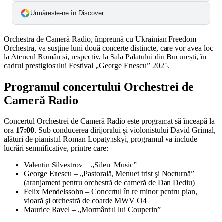
Urmărește-ne în Discover
Orchestra de Cameră Radio, împreună cu Ukrainian Freedom
Orchestra, va susține luni două concerte distincte, care vor avea loc
la Ateneul Român și, respectiv, la Sala Palatului din București, în
cadrul prestigiosului Festival „George Enescu” 2025.
Programul concertului Orchestrei de
Cameră Radio
Concertul Orchestrei de Cameră Radio este programat să înceapă la
ora
17:00
. Sub conducerea dirijorului și violonistului David Grimal,
alături de pianistul Roman Lopatynskyi, programul va include
lucrări semnificative, printre care:
Valentin Silvestrov – „Silent Music”
George Enescu – „Pastorală, Menuet trist şi Nocturnă”
(aranjament pentru orchestră de cameră de Dan Dediu)
Felix Mendelssohn – Concertul în re minor pentru pian,
vioară şi orchestră de coarde MWV O4
Maurice Ravel – „Mormântul lui Couperin”