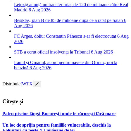
Leipzig anunță un transfer uriaș de 120 de milioane către Real
Madrid
6 Aug 2026
Beșiktaș, plan B de 85 de milioane după ce a ratat pe Salah
6
Aug 2026
FC Argeș, doliu: Constantin Pănescu s-ar fi electrocutat
6 Aug
2026
STB a cerut oficial insolvența la Tribunal
6 Aug 2026
Iranul și Omanul, acord pentru navele din Ormuz, noi la
benzină
6 Aug 2026
Distribuie
f
W
T
X
🔗
Citește și
Patru piscine lângă București unde te răcorești fără mare
Un loc de sprijin pentru familiile vulnerabile, deschis la
Voluntari cu peste 4,1 milioane de lei