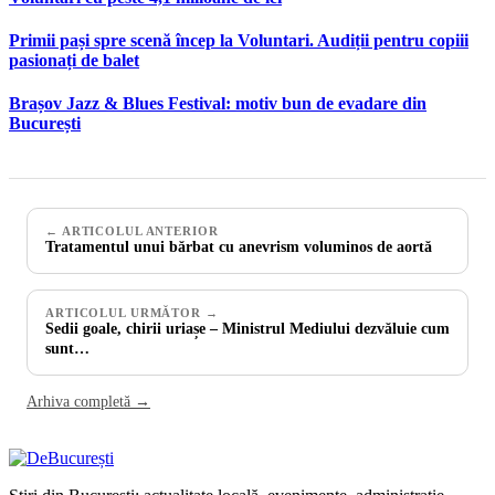
Primii pași spre scenă încep la Voluntari. Audiții pentru copiii
pasionați de balet
Brașov Jazz & Blues Festival: motiv bun de evadare din
București
← ARTICOLUL ANTERIOR
Tratamentul unui bărbat cu anevrism voluminos de aortă
ARTICOLUL URMĂTOR →
Sedii goale, chirii uriașe – Ministrul Mediului dezvăluie cum
sunt…
Arhiva completă →