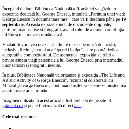
Începând de luni, Biblioteca Națională a României va găzdui o
expoziție dedicată lui George Enescu, intitulată „Partitura unei vieți:
George Enescu în documentare rare”, care va fi deschisă până pe
19
septembrie
. Această expoziție include documente originale,
partituri, manuscrise și fotografii, având rolul de a onora contribuția
lui Enescu la muzica românească.
Vizitatorii vor avea ocazia să admire o selecție unică de lucrări,
inclusiv „Reducţia cu pian a Operei Oedipe”, care poartă dedicația
autografă a compozitorului. De asemenea, expoziția va oferi o
privire asupra vieții personale a lui George Enescu prin intermediul
unor scrisori și fotografii inedite.
În plus, Biblioteca Națională va organiza și expoziția „The Life and
Artistic Activity of George Enescu”, rezultat al colaborării cu
Muzeul „George Enescu”, continuând astfel să celebreze moștenirea
acestui mare artist român.
Imaginea utilizată în acest articol a fost preluata de pe site-ul
g4media.ro
și poate fi vizualizată direct
aici
.
Cele mai recente