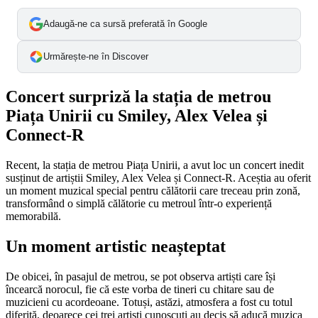
Adaugă-ne ca sursă preferată în Google
Urmărește-ne în Discover
Concert surpriză la stația de metrou
Piața Unirii cu Smiley, Alex Velea și
Connect-R
Recent, la stația de metrou Piața Unirii, a avut loc un concert inedit
susținut de artiștii Smiley, Alex Velea și Connect-R. Aceștia au oferit
un moment muzical special pentru călătorii care treceau prin zonă,
transformând o simplă călătorie cu metroul într-o experiență
memorabilă.
Un moment artistic neașteptat
De obicei, în pasajul de metrou, se pot observa artiști care își
încearcă norocul, fie că este vorba de tineri cu chitare sau de
muzicieni cu acordeoane. Totuși, astăzi, atmosfera a fost cu totul
diferită, deoarece cei trei artiști cunoscuți au decis să aducă muzica