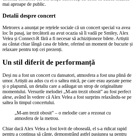
mai aproape de public.
Detalii despre concert
Metrorex a anunțat pe rețelele sociale că un concert special va avea
loc în pasaj, iar trecătorii au avut ocazia să îi vadă pe Smiley, Alex
Velea și Connect-R fără a fi necesar să achiziționeze bilete. Artiștii
au cântat chiar lângă casa de bilete, oferind un moment de bucurie și
relaxare pentru toți cei prezenți.
Un stil diferit de performanță
Deși nu a fost un concert cu dansatori, atmosfera a fost una plină de
umor. Artiștii au adus cu ei o saltea mică, pe care erau așezate perne
și o plapumă, un detaliu care a adăugat un strop de originalitate
momentului. Versurile melodiei „M-am trezit obosit” au fost perfect
alese, având în vedere că Alex Velea a fost surprins relaxându-se pe
saltea în timpul concertului.
„M-am trezit obosit” – o melodie care a rezonat cu
atmosfera de la metrou.
Chiar dacă Alex Velea a fost lovit de oboseală, el s-a ridicat rapid
pentru a continua să cânte, demonstrând astfel pasiunea sa pentru