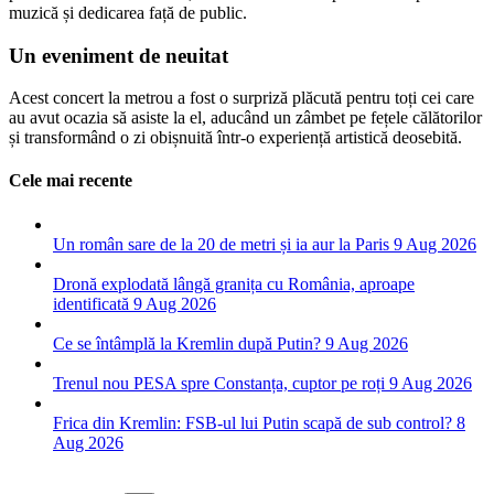
muzică și dedicarea față de public.
Un eveniment de neuitat
Acest concert la metrou a fost o surpriză plăcută pentru toți cei care
au avut ocazia să asiste la el, aducând un zâmbet pe fețele călătorilor
și transformând o zi obișnuită într-o experiență artistică deosebită.
Cele mai recente
Un român sare de la 20 de metri și ia aur la Paris
9 Aug 2026
Dronă explodată lângă granița cu România, aproape
identificată
9 Aug 2026
Ce se întâmplă la Kremlin după Putin?
9 Aug 2026
Trenul nou PESA spre Constanța, cuptor pe roți
9 Aug 2026
Frica din Kremlin: FSB-ul lui Putin scapă de sub control?
8
Aug 2026