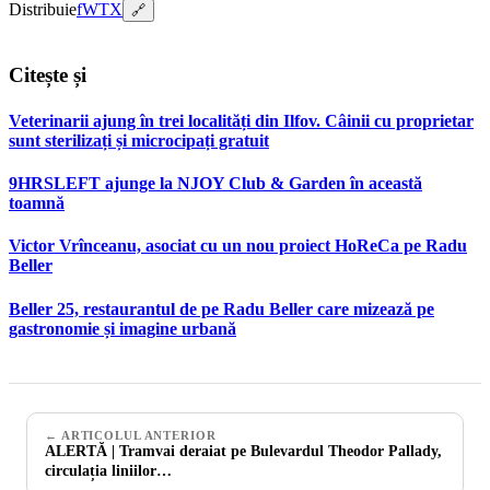
Distribuie
f
W
T
X
🔗
Citește și
Veterinarii ajung în trei localități din Ilfov. Câinii cu proprietar
sunt sterilizați și microcipați gratuit
9HRSLEFT ajunge la NJOY Club & Garden în această
toamnă
Victor Vrînceanu, asociat cu un nou proiect HoReCa pe Radu
Beller
Beller 25, restaurantul de pe Radu Beller care mizează pe
gastronomie și imagine urbană
← ARTICOLUL ANTERIOR
ALERTĂ | Tramvai deraiat pe Bulevardul Theodor Pallady,
circulația liniilor…