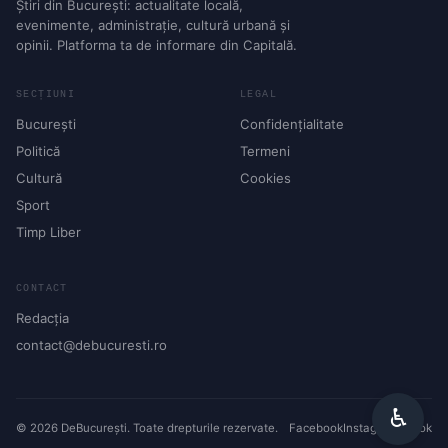
Știri din București: actualitate locală,
evenimente, administrație, cultură urbană și
opinii. Platforma ta de informare din Capitală.
SECȚIUNI
LEGAL
București
Confidențialitate
Politică
Termeni
Cultură
Cookies
Sport
Timp Liber
CONTACT
Redacția
contact@debucuresti.ro
♿︎
© 2026 DeBucurești. Toate drepturile rezervate.
Facebook
Instagram
TikTok