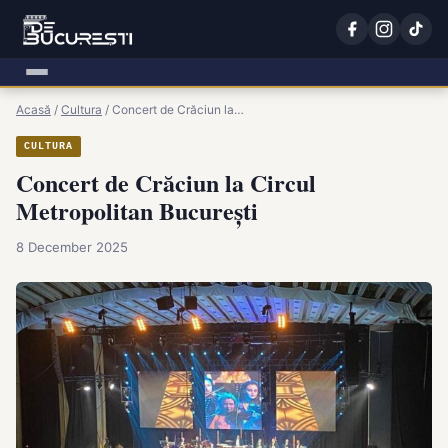
Acasă
/
Cultura
/
Concert de Crăciun la…
CULTURA
Concert de Crăciun la Circul
Metropolitan București
8 December 2025