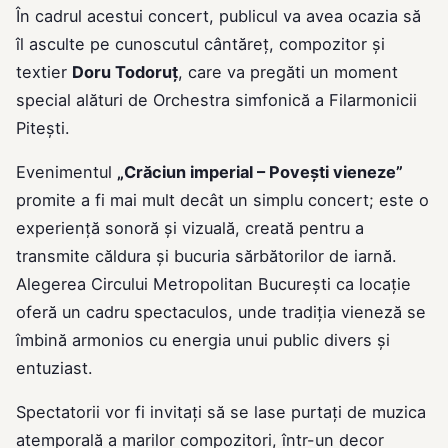
În cadrul acestui concert, publicul va avea ocazia să
îl asculte pe cunoscutul cântăreț, compozitor și
textier
Doru Todoruț
, care va pregăti un moment
special alături de Orchestra simfonică a Filarmonicii
Pitești.
Evenimentul
„Crăciun imperial – Povești vieneze”
promite a fi mai mult decât un simplu concert; este o
experiență sonoră și vizuală, creată pentru a
transmite căldura și bucuria sărbătorilor de iarnă.
Alegerea Circului Metropolitan București ca locație
oferă un cadru spectaculos, unde tradiția vieneză se
îmbină armonios cu energia unui public divers și
entuziast.
Spectatorii vor fi invitați să se lase purtați de muzica
atemporală a marilor compozitori, într-un decor