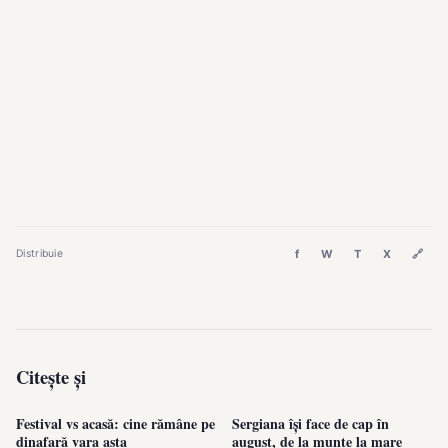
f
W
T
X
🔗
Distribuie
Citește și
Festival vs acasă: cine rămâne pe
Sergiana își face de cap în
dinafară vara asta
august, de la munte la mare