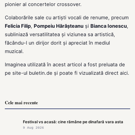
pionier al concertelor crossover.
Colaborările sale cu artiști vocali de renume, precum
Felicia Filip
,
Pompeiu Hărășteanu
și
Bianca Ionescu
,
subliniază versatilitatea și viziunea sa artistică,
făcându-l un dirijor dorit și apreciat în mediul
muzical.
Imaginea utilizată în acest articol a fost preluata de
pe site-ul
buletin.de
și poate fi vizualizată direct
aici
.
Cele mai recente
Festival vs acasă: cine rămâne pe dinafară vara asta
9 Aug 2026